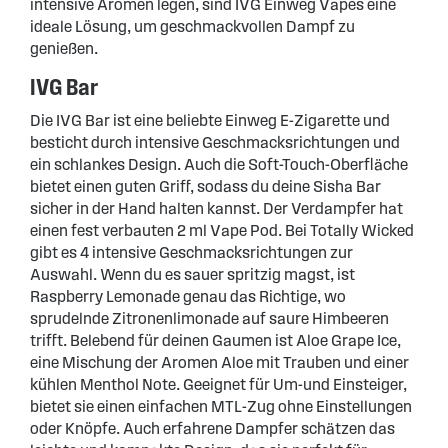
intensive Aromen legen, sind IVG Einweg Vapes eine
ideale Lösung, um geschmackvollen Dampf zu
genießen.
IVG Bar
Die IVG Bar ist eine beliebte Einweg E-Zigarette und
besticht durch intensive Geschmacksrichtungen und
ein schlankes Design. Auch die Soft-Touch-Oberfläche
bietet einen guten Griff, sodass du deine Sisha Bar
sicher in der Hand halten kannst. Der Verdampfer hat
einen fest verbauten 2 ml Vape Pod. Bei Totally Wicked
gibt es 4 intensive Geschmacksrichtungen zur
Auswahl. Wenn du es sauer spritzig magst, ist
Raspberry Lemonade genau das Richtige, wo
sprudelnde Zitronenlimonade auf saure Himbeeren
trifft. Belebend für deinen Gaumen ist Aloe Grape Ice,
eine Mischung der Aromen Aloe mit Trauben und einer
kühlen Menthol Note. Geeignet für Um-und Einsteiger,
bietet sie einen einfachen MTL-Zug ohne Einstellungen
oder Knöpfe. Auch erfahrene Dampfer schätzen das