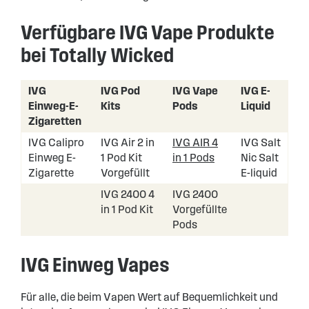
Verfügbare IVG Vape Produkte
bei Totally Wicked
IVG
IVG Pod
IVG Vape
IVG E-
Einweg-E-
Kits
Pods
Liquid
Zigaretten
IVG Calipro
IVG Air 2 in
IVG AIR 4
IVG Salt
Einweg E-
1 Pod Kit
in 1 Pods
Nic Salt
Zigarette
Vorgefüllt
E-liquid
IVG 2400 4
IVG 2400
in 1 Pod Kit
Vorgefüllte
Pods
IVG Einweg Vapes
Für alle, die beim Vapen Wert auf Bequemlichkeit und