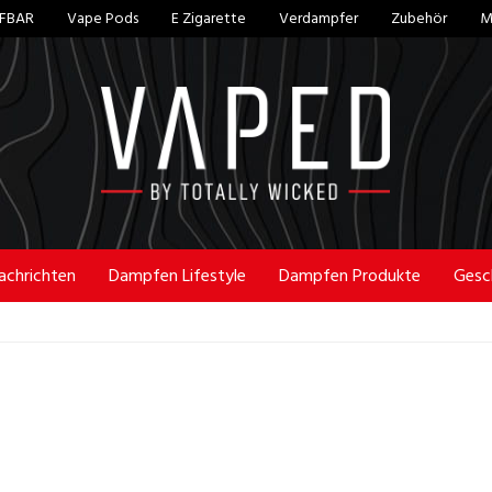
LFBAR
Vape Pods
E Zigarette
Verdampfer
Zubehör
M
Vaped
By
Totally
chrichten
Dampfen Lifestyle
Dampfen Produkte
Gesc
Wicked