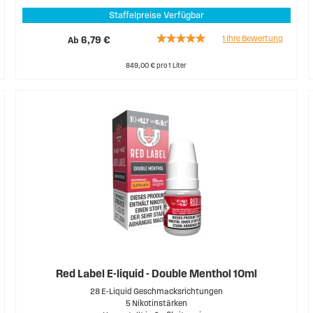
Staffelpreise Verfügbar
Rating:
1
Ihre Bewertung
Ab
6,79 €
100%
849,00 € pro 1 Liter
Red Label E-liquid - Double Menthol 10ml
28 E-Liquid Geschmacksrichtungen
5 Nikotinstärken