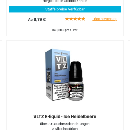
Hergestellt in Großbritannien
Staffelpreise Verfügbar
Rating:
1
Ihre Bewertung
Ab
6,79 €
100%
849,00 € pro 1 Liter
VLTZ E-liquid - Ice Heidelbeere
über 20 Geschmacksrichtungen
3 Nikotinstärken