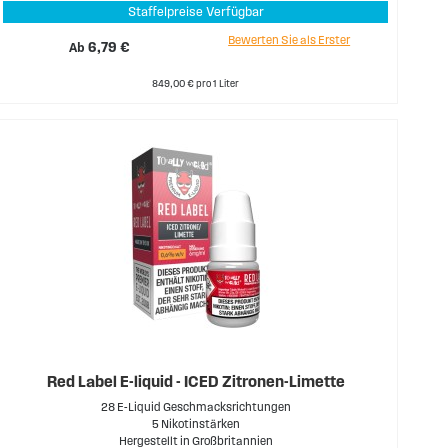
Staffelpreise Verfügbar
Bewerten Sie als Erster
Ab
6,79 €
849,00 € pro 1 Liter
Red Label E-liquid - ICED Zitronen-Limette
28 E-Liquid Geschmacksrichtungen
5 Nikotinstärken
Hergestellt in Großbritannien