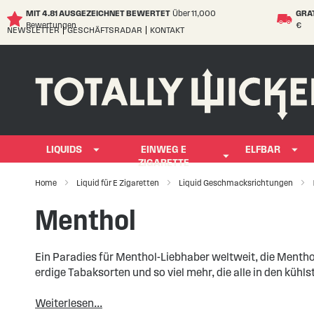
MIT 4.81 AUSGEZEICHNET BEWERTET
Über 11,000
GRA
Bewertungen
€
NEWSLETTER
GESCHÄFTSRADAR
KONTAKT
Skip
to
Content
LIQUIDS
EINWEG E
ELFBAR
ZIGARETTE
Home
Liquid für E Zigaretten
Liquid Geschmacksrichtungen
Menthol
Ein Paradies für Menthol-Liebhaber weltweit, die Menthol 
erdige Tabaksorten und so viel mehr, die alle in den kühl
Weiterlesen...