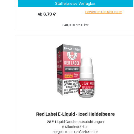
Staffelpreise Verfügbar
Bewerten Sie als Erster
Ab
6,79 €
849,00 € pro 1 Liter
Red Label E-Liquid - Iced Heidelbeere
28 E-Liquid Geschmacksrichtungen
5 Nikotinstärken
Hergestellt in Großbritannien