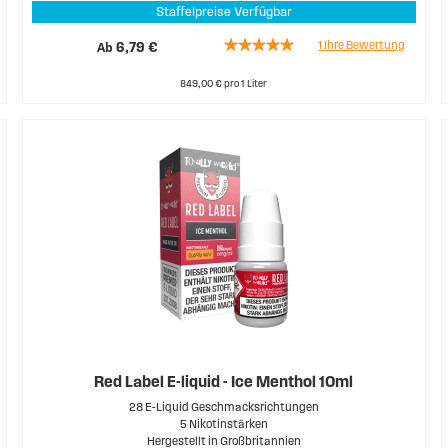
Staffelpreise Verfügbar
Rating:
1
Ihre Bewertung
Ab
6,79 €
100%
849,00 € pro 1 Liter
Red Label E-liquid - Ice Menthol 10ml
28 E-Liquid Geschmacksrichtungen
5 Nikotinstärken
Hergestellt in Großbritannien