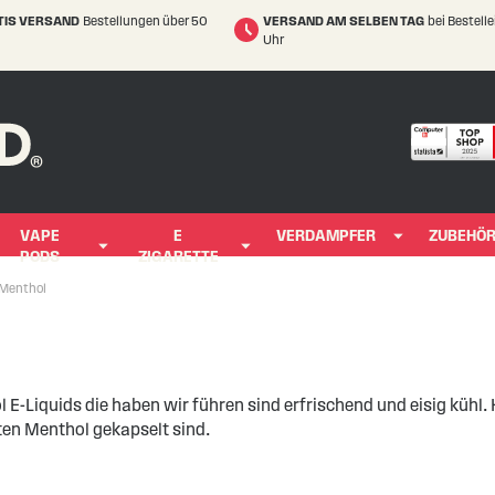
TIS VERSAND
Bestellungen über 50
VERSAND AM SELBEN TAG
bei Bestell
Uhr
VAPE
E
VERDAMPFER
ZUBEHÖ
PODS
ZIGARETTE
Menthol
E-Liquids die haben wir führen sind erfrischend und eisig kühl. 
sten Menthol gekapselt sind.