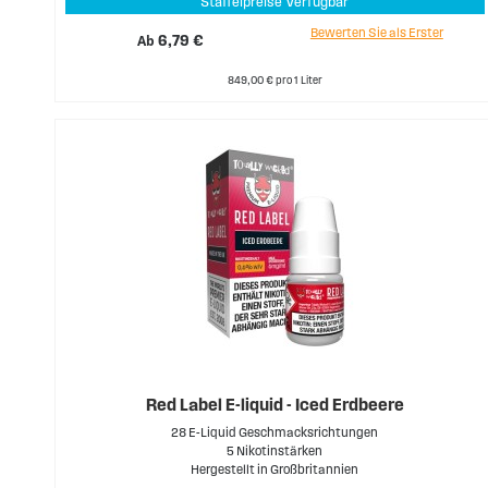
Staffelpreise Verfügbar
Bewerten Sie als Erster
Ab
6,79 €
849,00 € pro 1 Liter
Red Label E-liquid - Iced Erdbeere
28 E-Liquid Geschmacksrichtungen
5 Nikotinstärken
Hergestellt in Großbritannien