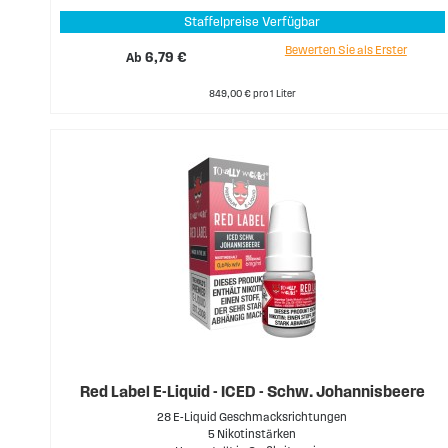
Staffelpreise Verfügbar
Bewerten Sie als Erster
Ab
6,79 €
849,00 € pro 1 Liter
Red Label E-Liquid - ICED - Schw. Johannisbeere
28 E-Liquid Geschmacksrichtungen
5 Nikotinstärken