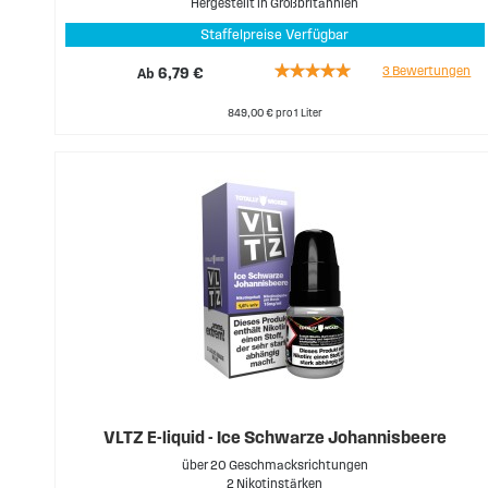
Hergestellt in Großbritannien
Staffelpreise Verfügbar
Rating:
3
Bewertungen
Ab
6,79 €
100%
849,00 € pro 1 Liter
VLTZ E-liquid - Ice Schwarze Johannisbeere
über 20 Geschmacksrichtungen
2 Nikotinstärken