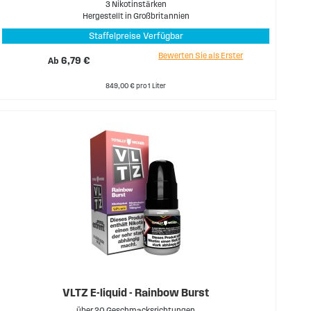
3 Nikotinstärken
Hergestellt in Großbritannien
Staffelpreise Verfügbar
Bewerten Sie als Erster
Ab
6,79 €
849,00 € pro 1 Liter
VLTZ E-liquid - Rainbow Burst
über 20 Geschmacksrichtungen