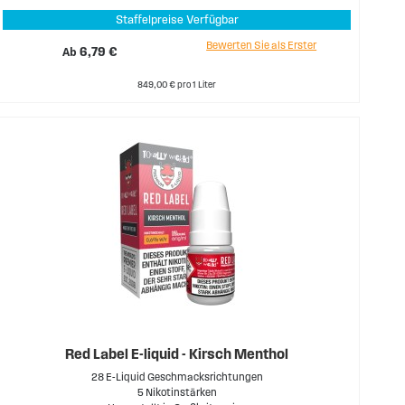
Staffelpreise Verfügbar
Bewerten Sie als Erster
Ab
6,79 €
849,00 € pro 1 Liter
Red Label E-liquid - Kirsch Menthol
28 E-Liquid Geschmacksrichtungen
5 Nikotinstärken