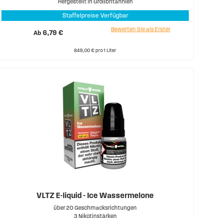
Hergestellt in Großbritannien
Staffelpreise Verfügbar
Bewerten Sie als Erster
Ab
6,79 €
849,00 € pro 1 Liter
VLTZ E-liquid - Ice Wassermelone
über 20 Geschmacksrichtungen
3 Nikotinstärken