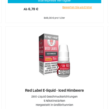
Staffelpreise Verfügbar
Bewerten Sie als Erster
Ab
6,79 €
849,00 € pro 1 Liter
Red Label E-liquid - Iced Himbeere
28 E-Liquid Geschmacksrichtungen
5 Nikotinstärken
Hergestellt in Großbritannien