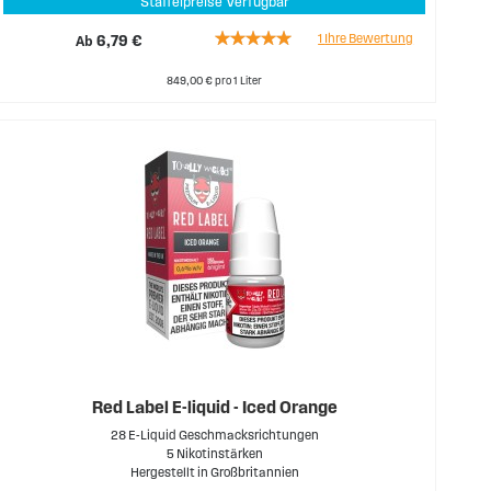
Staffelpreise Verfügbar
Rating:
1
Ihre Bewertung
Ab
6,79 €
100%
849,00 € pro 1 Liter
Red Label E-liquid - Iced Orange
28 E-Liquid Geschmacksrichtungen
5 Nikotinstärken
Hergestellt in Großbritannien