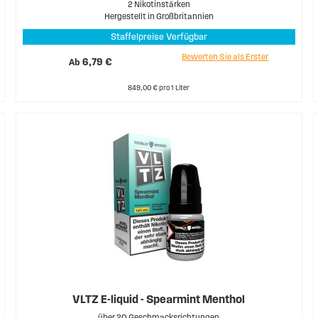
2 Nikotinstärken
Hergestellt in Großbritannien
Staffelpreise Verfügbar
Bewerten Sie als Erster
Ab
6,79 €
849,00 € pro 1 Liter
VLTZ E-liquid - Spearmint Menthol
über 20 Geschmacksrichtungen