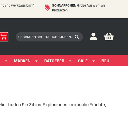
eingang werktags bis 14
SCHNÄPPCHEN
Große Auswahl an
Produkten
My Car
Suchen
Suchen
R
MARKEN
RATGEBER
SALE
NEU
Hier finden Sie Zitrus-Explosionen, exotische Früchte,