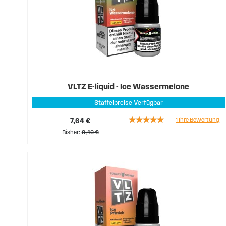
VLTZ E-liquid - Ice Wassermelone
Staffelpreise Verfügbar
Rating:
1
Ihre Bewertung
7,64 €
100%
Bisher
8,49 €