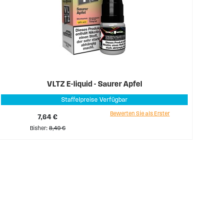
VLTZ E-liquid - Saurer Apfel
Staffelpreise Verfügbar
Bewerten Sie als Erster
7,64 €
Bisher
8,49 €