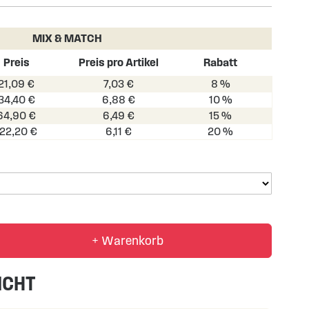
MIX & MATCH
Preis
Preis pro Artikel
Rabatt
21,09 €
7,03 €
8 %
34,40 €
6,88 €
10 %
64,90 €
6,49 €
15 %
122,20 €
6,11 €
20 %
+ Warenkorb
ICHT