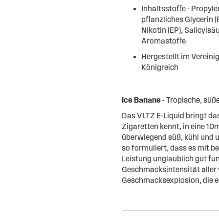
Inhaltsstoffe - Propyle
pflanzliches Glycerin (
Nikotin (EP), Salicylsäu
Aromastoffe
Hergestellt im Vereini
Königreich
Ice Banane
- Tropische, süß
Das VLTZ E-Liquid bringt d
Zigaretten kennt, in eine 1
überwiegend süß, kühl und u
so formuliert, dass es mit
Leistung unglaublich gut fun
Geschmacksintensität aller v
Geschmacksexplosion, die es