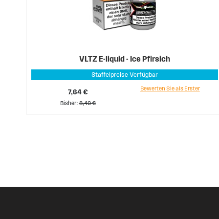
VLTZ E-liquid - Ice Pfirsich
Staffelpreise Verfügbar
Bewerten Sie als Erster
7,64 €
Bisher
8,49 €