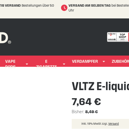
TIS VERSAND
Bestellungen über 50
VERSAND AM SELBEN TAG
bei Bestell
Uhr
VAPE
E
VERDAMPFER
ZUBEHÖ
PODS
ZIGARETTE
VLTZ E-liqui
7,64 €
Bisher
8,49 €
inkl. 19% MwSt zzgl.
Versand