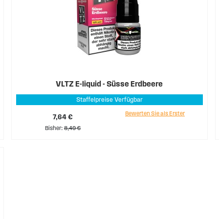
VLTZ E-liquid - Süsse Erdbeere
Staffelpreise Verfügbar
Bewerten Sie als Erster
7,64 €
Bisher
8,49 €