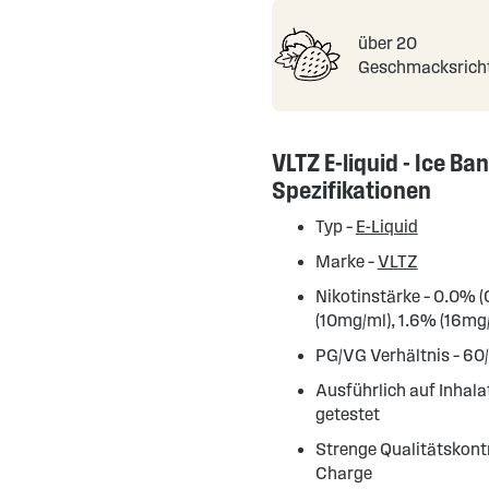
über 20
Geschmacksrich
VLTZ E-liquid - Ice Ba
Spezifikationen
Typ –
E-Liquid
Marke –
VLTZ
Nikotinstärke – 0.0% 
(10mg/ml), 1.6% (16mg
PG/VG Verhältnis – 60
Ausführlich auf Inhal
getestet
Strenge Qualitätskontr
Charge