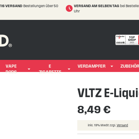
TIS VERSAND
Bestellungen über 50
VERSAND AM SELBEN TAG
bei Bestell
Uhr
VAPE
E
VERDAMPFER
ZUBEHÖ
PODS
ZIGARETTE
VLTZ E-Liqu
8,49 €
inkl. 19% MwSt zzgl.
Versand