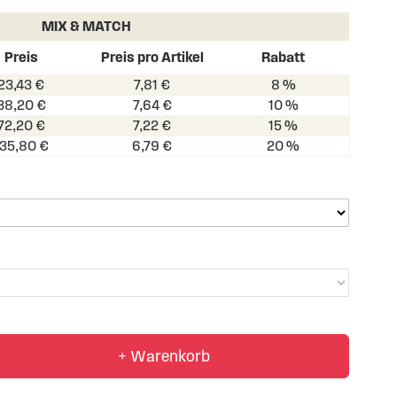
MIX & MATCH
Preis
Preis pro Artikel
Rabatt
23,43 €
7,81 €
8 %
38,20 €
7,64 €
10 %
72,20 €
7,22 €
15 %
135,80 €
6,79 €
20 %
+ Warenkorb