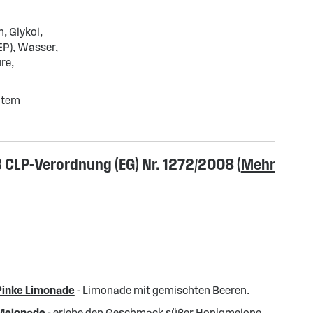
n, Glykol,
EP), Wasser,
re,
gtem
CLP-Verordnung (EG) Nr. 1272/2008 (
Mehr
Pinke Limonade
- Limonade mit gemischten Beeren.
Melonade
- erlebe den Geschmack süßer Honigmelone