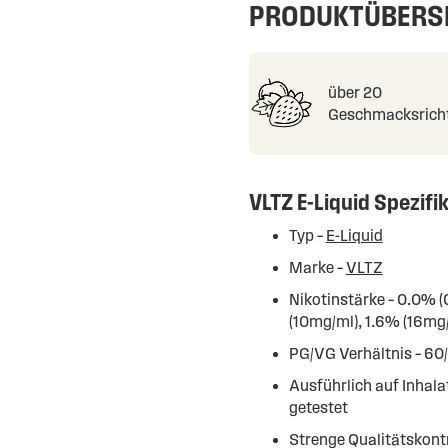
PRODUKTÜBERS
über 20
Geschmacksrich
VLTZ E-Liquid Spezifi
Typ –
E-Liquid
Marke –
VLTZ
Nikotinstärke – 0.0% 
(10mg/ml), 1.6% (16mg
PG/VG Verhältnis – 60
Ausführlich auf Inhal
getestet
Strenge Qualitätskontr