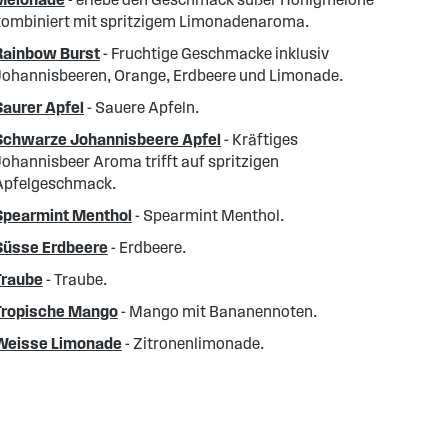
kombiniert mit spritzigem Limonadenaroma.
Rainbow Burst
- Fruchtige Geschmacke inklusiv
Johannisbeeren, Orange, Erdbeere und Limonade.
Saurer Apfel
- Sauere Apfeln.
Schwarze Johannisbeere Apfel
- Kräftiges
ohannisbeer Aroma trifft auf spritzigen
Apfelgeschmack.
Spearmint Menthol
- Spearmint Menthol.
Süsse Erdbeere
- Erdbeere.
Traube
- Traube.
Tropische Mango
- Mango mit Bananennoten.
Weisse Limonade
- Zitronenlimonade.