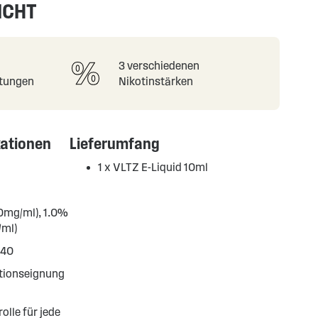
ICHT
3 verschiedenen
tungen
Nikotinstärken
kationen
Lieferumfang
1 x VLTZ E-Liquid 10ml
(0mg/ml), 1.0%
/ml)
/40
ationseignung
olle für jede