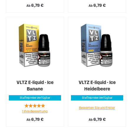
6,79 €
6,79 €
Ab
Ab
VLTZ E-liquid - Ice
VLTZ E-liquid - Ice
Banane
Heidelbeere
Staffelpreise Verfügbar
Staffelpreise Verfügbar
Rating:
Bewerten Sie als Erster
1
Ihre Bewertung
100%
6,79 €
6,79 €
Ab
Ab