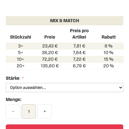
Skip
to
the
MIX & MATCH
beginning
of
Preis pro
the
Stückzahl
Preis
Artikel
Rabatt
images
3+
23,43 €
7,81 €
8 %
gallery
5+
38,20 €
7,64 €
10 %
10+
72,20 €
7,22 €
15 %
20+
135,80 €
6,79 €
20 %
Stärke
Menge:
-
+