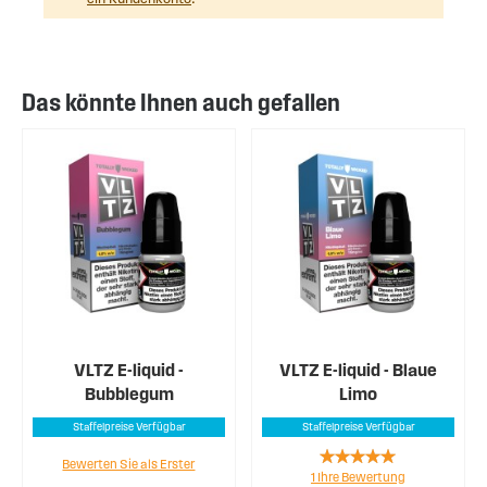
Das könnte Ihnen auch gefallen
VLTZ E-liquid -
VLTZ E-liquid - Blaue
Bubblegum
Limo
Staffelpreise Verfügbar
Staffelpreise Verfügbar
Rating:
Bewerten Sie als Erster
1
Ihre Bewertung
100%