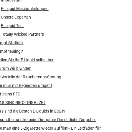
Impressum
E-Liquid Mischanleitungen
Unsere Experten
E-Liquid Test
Totally Wicked Partners
mpf Statistik
mpfneuling?
llen Sie Ihr E-Liquid selbst her
rum wir branden
e Vorteile der Raucherentwöhnung
e man mit Begierden umgeht
 Helens RFC
S SIND NIKOTINSALZE?
s sind die Besten E-Liquids in 2021?
sundheitsrisiko beim Dampfen: Der ehrliche Ratgeber
e man eine E-Zigarette wieder auffüllt – Ein Leitfaden für