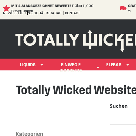
MIT 4.81 AUSGEZEICHNET BEWERTET
Über 11,000
GRA
Bewertungen
€
NEWSLETTER
GESCHÄFTSRADAR
KONTAKT
Skip
to
Content
LIQUIDS
EINWEG E
ELFBAR
ZIGARETTE
Totally Wicked Websit
Suchen
Kategorien