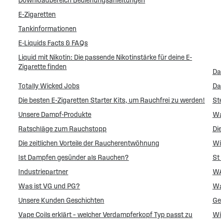
Downloadbereich Bedienungsanleitungen
E-Zigaretten
Tankinformationen
E-Liquids Facts & FAQs
Liquid mit Nikotin: Die passende Nikotinstärke für deine E-
Zigarette finden
Da
Totally Wicked Jobs
Da
Die besten E-Zigaretten Starter Kits, um Rauchfrei zu werden!
Ste
Unsere Dampf-Produkte
Wa
Ratschläge zum Rauchstopp
Di
Die zeitlichen Vorteile der Raucherentwöhnung
Wi
Ist Dampfen gesünder als Rauchen?
St
Industriepartner
WA
Was ist VG und PG?
Wa
Unsere Kunden Geschichten
Ge
Vape Coils erklärt – welcher Verdampferkopf Typ passt zu
Wi