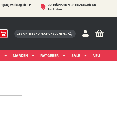
eingang werktags bis 14
SCHNÄPPCHEN
Große Auswahl an
Produkten
My Car
Suchen
Suchen
R
MARKEN
RATGEBER
SALE
NEU