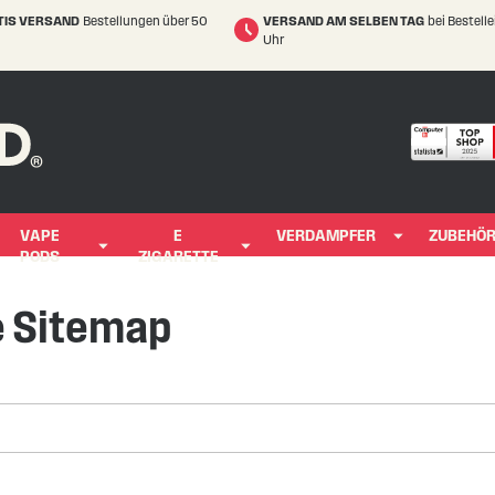
TIS VERSAND
Bestellungen über 50
VERSAND AM SELBEN TAG
bei Bestell
Uhr
VAPE
E
VERDAMPFER
ZUBEHÖ
PODS
ZIGARETTE
e Sitemap