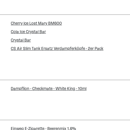
Cherry lce Lost Mary BM600
Cola Ice Crystal Bar
Crystal Bar
CS Air Slim Tank Ersatz Verdampferköpfe - 2er Pack
Dampflion - Checkmate - White King - 10ml
Einweg E-Zigarette - Beerenmix 1.6%