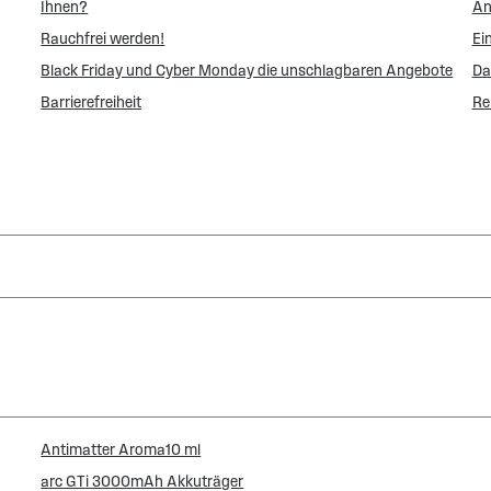
Ihnen?
An
Rauchfrei werden!
Ei
Black Friday und Cyber Monday die unschlagbaren Angebote
Da
Barrierefreiheit
Re
Antimatter Aroma10 ml
arc GTi 3000mAh Akkuträger