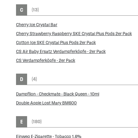
C
(13)
Cherry Ice Crystal Bar
Cherry Strawberry Raspberry SKE Crystal Plus Pods 2er Pack
Cotton Ice SKE Crystal Plus Pods 2er Pack
CS Air Baby Ersatz Verdampferköpfe - 2er Pack
CS Verdampferköpfe - 2er Pack
D
(4)
Dampflion - Checkmate - Black Queen - 10ml
Double Apple Lost Mary BM600
E
(180)
Einweg E-Zigarette - Tobacco 1.6%