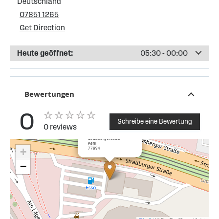
Deutschland
07851 1265
Get Direction
Heute geöffnet:
05:30 - 00:00
Bewertungen
0
Schreibe eine Bewertung
0 reviews
×
ESSO Tankstelle Kehl
Straßburgerstr.26
Kehl
77694
+
−