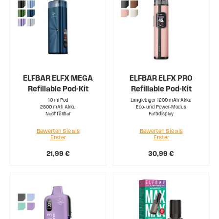
ELFBAR ELFX MEGA
ELFBAR ELFX PRO
Refillable Pod-Kit
Refillable Pod-Kit
10 ml Pod
Langlebiger 1200 mAh Akku
2800 mAh Akku
Eco- und Power-Modus
Nachfüllbar
Farbdisplay
Bewerten Sie als
Bewerten Sie als
Erster
Erster
21,99 €
30,99 €