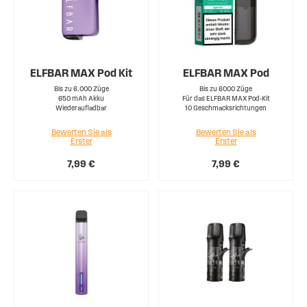
ELFBAR MAX Pod Kit
ELFBAR MAX Pod
Bis zu 6.000 Züge
Bis zu 6000 Züge
650 mAh Akku
Für das ELFBAR MAX Pod-Kit
Wiederaufladbar
10 Geschmacksrichtungen
Bewerten Sie als
Bewerten Sie als
Erster
Erster
7,99 €
7,99 €