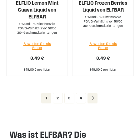
ELFLIQ Lemon Mint
ELFLIQ Frozen Berries
Guava Liquid von
Liquid von ELFBAR
ELFBAR
1 % und 2 % Nikotinstärke
PG/VG-Verhältnis von 50/50
1 % und 2 % Nikotinstärke
30+ Geschmacksrichtungen
PG/VG-Verhältnis von 50/50
30+ Geschmacksrichtungen
Bewerten Sie als
Bewerten Sie als
Erster
Erster
8,49 €
8,49 €
849,00 € pro 1 Liter
849,00 € pro 1 Liter
Page
You're currently reading page
Page
Page
Page
Page
Weiter
1
2
3
4
Was ist ELFBAR? Die