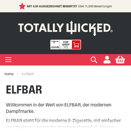
MIT 4.81 AUSGEZEICHNET BEWERTET
Über 11,000 Bewertungen
S
t
C
Suchen
My
Home
ELFBAR
ELFBAR
Willkommen in der Welt von ELFBAR, der modernen
Dampfmarke.
ELFBAR steht für die moderne E-Zigarette, mit einfacher
Handhabung und großer Geschmacksvielfalt. Ob nun