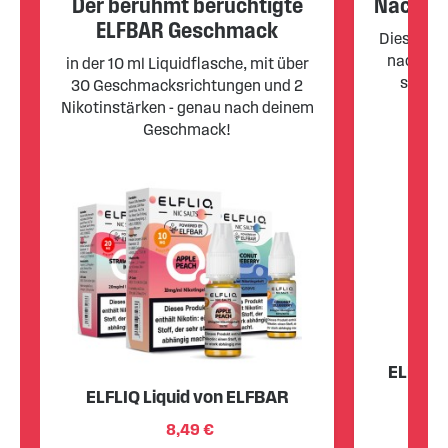
Der berühmt berüchtigte
Nachfül
genau für diejenigen Dampfer entwickelt worden, die
ELFBAR Geschmack
ihren Nikotinkonsum bewusst reduzieren oder ganz
Diese EL
darauf verzichten möchten. Gleichzeitig wollen wir
nachgefü
in der 10 ml Liquidflasche, mit über
Vapern, die das Dampferlebnis genießen und nach einer
somit 
30 Geschmacksrichtungen und 2
nikotinfreien Alternative suchen, eine passende Auswahl
Nikotinstärken - genau nach deinem
an nikotinfreien E-Zigaretten anbieten, die zu ihrem
Geschmack!
Lebensstil passen.
Entdecke die ganze Auswahl an ELFBAR Vapes hier!
ELFBAR 
ELFLIQ Liquid von ELFBAR
(nach
8,49 €