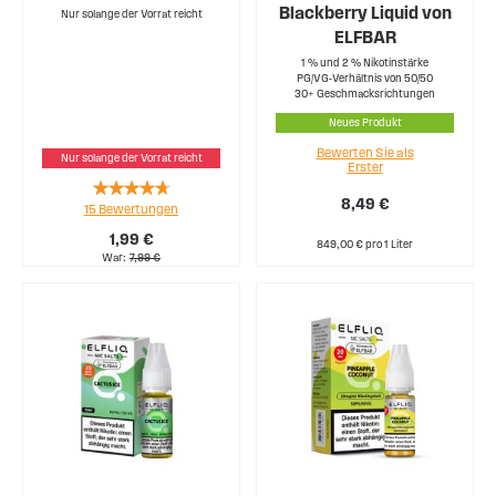
Blackberry Liquid von
Nur solange der Vorrat reicht
ELFBAR
1 % und 2 % Nikotinstärke
PG/VG-Verhältnis von 50/50
30+ Geschmacksrichtungen
Neues Produkt
Bewerten Sie als
Nur solange der Vorrat reicht
Erster
Rating:
8,49 €
15
Bewertungen
89%
1,99 €
849,00 € pro 1 Liter
War
7,99 €