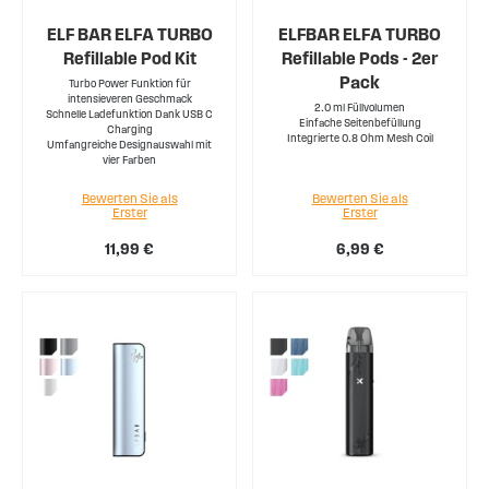
ELF BAR ELFA TURBO
ELFBAR ELFA TURBO
Refillable Pod Kit
Refillable Pods - 2er
Pack
Turbo Power Funktion für
intensieveren Geschmack
2.0 ml Füllvolumen
Schnelle Ladefunktion Dank USB C
Einfache Seitenbefüllung
Charging
Integrierte 0.8 Ohm Mesh Coil
Umfangreiche Designauswahl mit
vier Farben
Bewerten Sie als
Bewerten Sie als
Erster
Erster
11,99 €
6,99 €