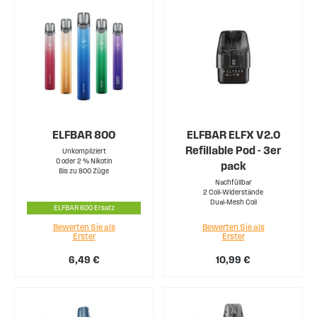
ELFBAR 800
ELFBAR ELFX V2.0
Refillable Pod - 3er
Unkompliziert
0 oder 2 % Nikotin
pack
Bis zu 800 Züge
Nachfüllbar
2 Coil-Widerstände
Dual-Mesh Coil
ELFBAR 600 Ersatz
Bewerten Sie als
Bewerten Sie als
Erster
Erster
6,49 €
10,99 €