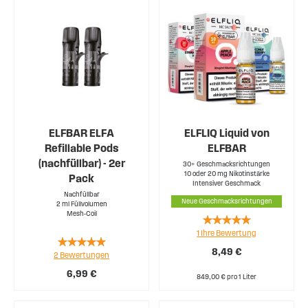
ELFBAR ELFA
ELFLIQ Liquid von
Refillable Pods
ELFBAR
(nachfüllbar) - 2er
30+ Geschmacksrichtungen
10 oder 20 mg Nikotinstärke
Pack
Intensiver Geschmack
Nachfüllbar
Neue Geschmacksrichtungen
2 ml Füllvolumen
Mesh-Coil
Rating:
1
Ihre Bewertung
100%
Rating:
8,49 €
2
Bewertungen
100%
6,99 €
849,00 € pro 1 Liter