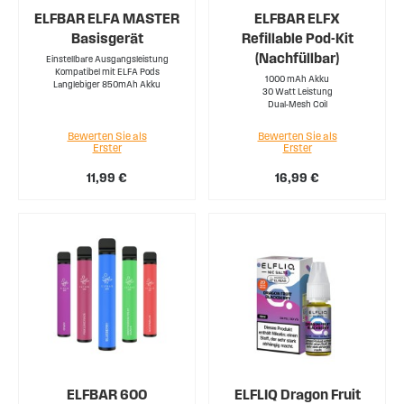
ELFBAR ELFA MASTER
ELFBAR ELFX
Basisgerät
Refillable Pod-Kit
(Nachfüllbar)
Einstellbare Ausgangsleistung
Kompatibel mit ELFA Pods
1000 mAh Akku
Langlebiger 850mAh Akku
30 Watt Leistung
Dual-Mesh Coil
Bewerten Sie als
Bewerten Sie als
Erster
Erster
11,99 €
16,99 €
ELFBAR 600
ELFLIQ Dragon Fruit