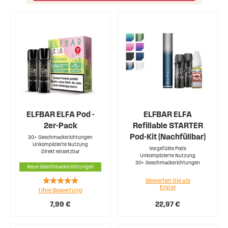
ELFBAR ELFA Pod -
ELFBAR ELFA
2er-Pack
Refillable STARTER
Pod-Kit (Nachfüllbar)
30+ Geschmacksrichtungen
Unkomplizierte Nutzung
Vorgefüllte Pods
Direkt einsetzbar
Unkomplizierte Nutzung
30+ Geschmacksrichtungen
Neue Geschmacksrichtungen
Rating:
Bewerten Sie als
Erster
1
Ihre Bewertung
100%
7,99 €
22,97 €