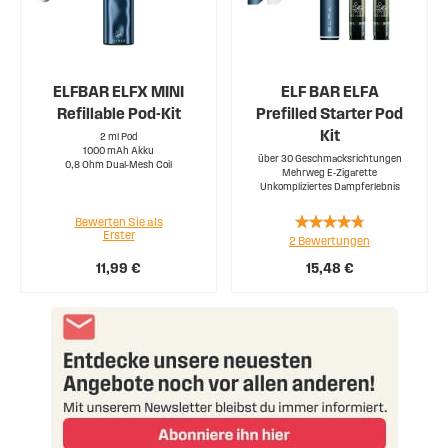
ELFBAR ELFX MINI
ELF BAR ELFA
Refillable Pod-Kit
Prefilled Starter Pod
Kit
2 ml Pod
1000 mAh Akku
über 30 Geschmacksrichtungen
0,8 Ohm Dual-Mesh Coil
Mehrweg E-Zigarette
Unkompliziertes Dampferlebnis
Rating:
Bewerten Sie als
Erster
2
Bewertungen
90%
11,99 €
15,48 €