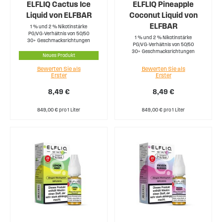
ELFLIQ Cactus Ice
ELFLIQ Pineapple
Liquid von ELFBAR
Coconut Liquid von
ELFBAR
1 % und 2 % Nikotinstärke
PG/VG-Verhältnis von 50/50
1 % und 2 % Nikotinstärke
30+ Geschmacksrichtungen
PG/VG-Verhältnis von 50/50
30+ Geschmacksrichtungen
Neues Produkt
Bewerten Sie als
Bewerten Sie als
Erster
Erster
8,49 €
8,49 €
849,00 € pro 1 Liter
849,00 € pro 1 Liter