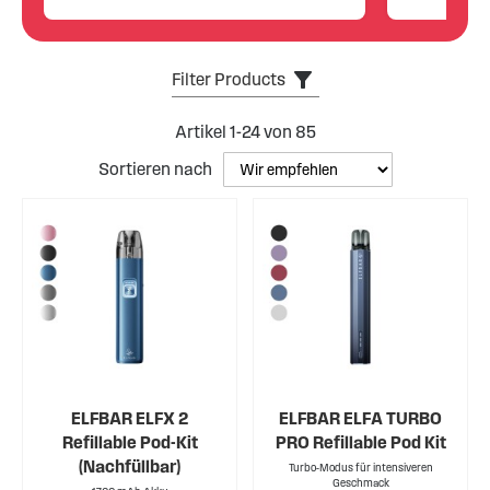
Filter Products
Artikel
1
-
24
von
85
Sortieren nach
ELFBAR ELFX 2
ELFBAR ELFA TURBO
Refillable Pod-Kit
PRO Refillable Pod Kit
(Nachfüllbar)
Turbo-Modus für intensiveren
Geschmack