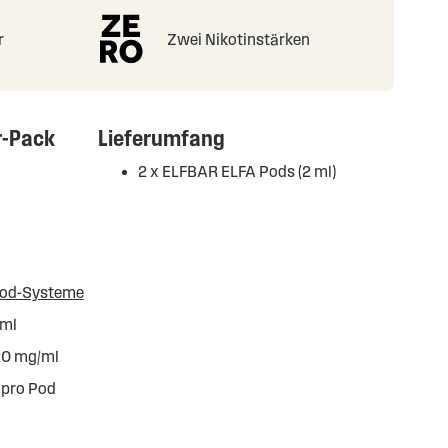
r
Zwei Nikotinstärken
r-Pack
Lieferumfang
2 x ELFBAR ELFA Pods (2 ml)
Pod-Systeme
 ml
 20 mg/ml
 pro Pod