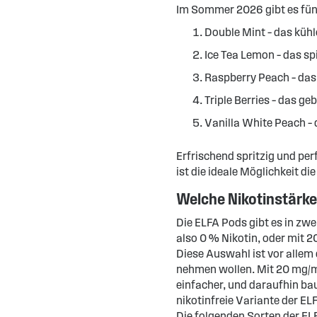
Im Sommer 2026 gibt es fün
Double Mint – das küh
Ice Tea Lemon – das sp
Raspberry Peach – das
Triple Berries – das g
Vanilla White Peach –
Erfrischend spritzig und per
ist die ideale Möglichkeit d
Welche Nikotinstärken
Die ELFA Pods gibt es in zw
also 0 % Nikotin, oder mit 2
Diese Auswahl ist vor allem
nehmen wollen. Mit 20 mg/
einfacher, und daraufhin bau
nikotinfreie Variante der 
Die folgenden Sorten der ELF