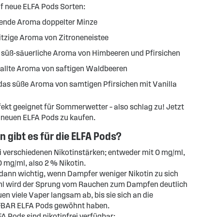
f neue ELFA Pods Sorten:
lende Aroma doppelter Minze
itzige Aroma von Zitroneneistee
 süß-säuerliche Aroma von Himbeeren und Pfirsichen
eballte Aroma von saftigen Waldbeeren
 das süße Aroma von samtigen Pfirsichen mit Vanilla
fekt geeignet für Sommerwetter – also schlag zu! Jetzt
ie neuen ELFA Pods zu kaufen.
 gibt es für die ELFA Pods?
ei verschiedenen Nikotinstärken; entweder mit 0 mg/ml,
0 mg/ml, also 2 % Nikotin.
 dann wichtig, wenn Dampfer weniger Nikotin zu sich
ml wird der Sprung vom Rauchen zum Dampfen deutlich
en viele Vaper langsam ab, bis sie sich an die
ELFBAR ELFA Pods gewöhnt haben.
A Pods sind nikotinfrei verfügbar: