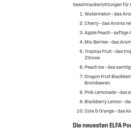
Geschmacksrichtungen für d
Watermelon – das Ar
Cherry – das Aroma re
Apple Peach – saftige 
Mix Berries – das Aro
Tropical Fruit – das 
Zitrone
Peach Ice – das samti
Dragon Fruit Blackber
Brombeeren
Pink Lemonade – das 
Blackberry Lemon – da
Cola & Orange – das k
Die neuesten ELFA Po