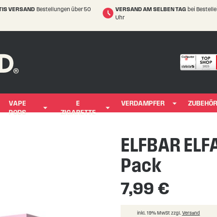
TIS VERSAND
Bestellungen über 50
VERSAND AM SELBEN TAG
bei Bestell
Uhr
VAPE
E
VERDAMPFER
ZUBEHÖ
PODS
ZIGARETTE
ELFBAR ELFA
Pack
7,99 €
inkl. 19% MwSt zzgl.
Versand