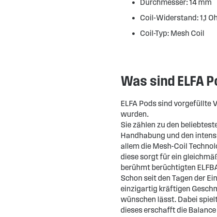
Durchmesser: 14 mm
Coil-Widerstand: 1,1 
Coil-Typ: Mesh Coil
Was sind ELFA Po
ELFA Pods sind vorgefüllte 
wurden.
Sie zählen zu den beliebtest
Handhabung und den intens
allem die Mesh-Coil Technol
diese sorgt für ein gleich
berühmt berüchtigten ELFB
Schon seit den Tagen der Ei
einzigartig kräftigen Gesch
wünschen lässt. Dabei spiel
dieses erschafft die Balan