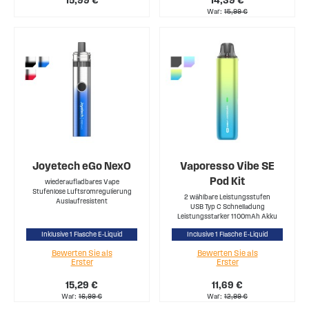
15,99 €
14,39 €
War
15,99 €
Joyetech eGo NexO
Vaporesso Vibe SE
Pod Kit
wiederaufladbares Vape
Stufenlose Luftsromregulierung
2 wählbare Leistungsstufen
Auslaufresistent
USB Typ C Schnelladung
Leistungsstarker 1100mAh Akku
Inklusive 1 Flasche E-Liquid
Inclusive 1 Flasche E-Liquid
Bewerten Sie als
Bewerten Sie als
Erster
Erster
15,29 €
11,69 €
War
16,99 €
War
12,99 €