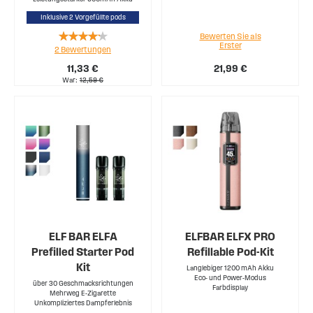
Inklusive 2 Vorgefüllte pods
Rating:
Bewerten Sie als
Erster
2
Bewertungen
80%
11,33 €
21,99 €
War
12,59 €
ELF BAR ELFA
ELFBAR ELFX PRO
Prefilled Starter Pod
Refillable Pod-Kit
Kit
Langlebiger 1200 mAh Akku
Eco- und Power-Modus
über 30 Geschmacksrichtungen
Farbdisplay
Mehrweg E-Zigarette
Unkompliziertes Dampferlebnis