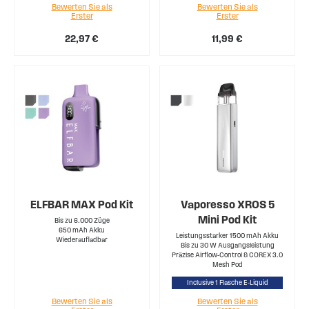
Bewerten Sie als
Bewerten Sie als
Erster
Erster
22,97 €
11,99 €
ELFBAR MAX Pod Kit
Vaporesso XROS 5
Mini Pod Kit
Bis zu 6.000 Züge
650 mAh Akku
Leistungsstarker 1500 mAh Akku
Wiederaufladbar
Bis zu 30 W Ausgangsleistung
Präzise Airflow-Control & COREX 3.0
Mesh Pod
Inclusive 1 Flasche E-Liquid
Bewerten Sie als
Bewerten Sie als