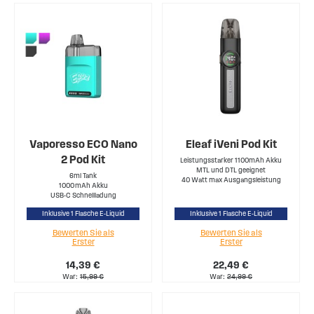
Vaporesso ECO Nano
Eleaf iVeni Pod Kit
2 Pod Kit
Leistungsstarker 1100mAh Akku
MTL und DTL geeignet
6ml Tank
40 Watt max Ausgangsleistung
1000 mAh Akku
USB-C Schnellladung
Inklusive 1 Flasche E-Liquid
Inklusive 1 Flasche E-Liquid
Bewerten Sie als
Bewerten Sie als
Erster
Erster
14,39 €
22,49 €
War
15,99 €
War
24,99 €