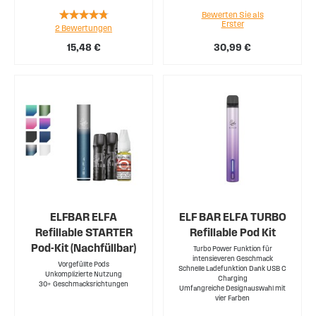
Rating:
Bewerten Sie als
Erster
2
Bewertungen
90%
15,48 €
30,99 €
ELFBAR ELFA
ELF BAR ELFA TURBO
Refillable STARTER
Refillable Pod Kit
Pod-Kit (Nachfüllbar)
Turbo Power Funktion für
intensieveren Geschmack
Vorgefüllte Pods
Schnelle Ladefunktion Dank USB C
Unkomplizierte Nutzung
Charging
30+ Geschmacksrichtungen
Umfangreiche Designauswahl mit
vier Farben