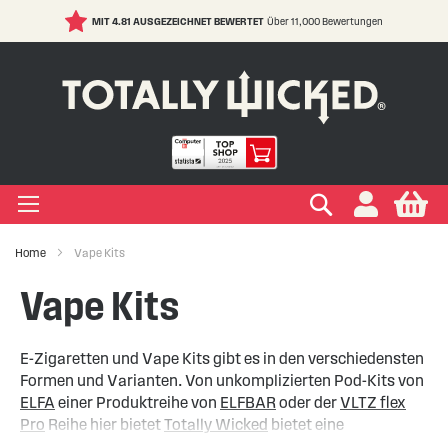
MIT 4.81 AUSGEZEICHNET BEWERTET
Über 11,000 Bewertungen
S
t
C
IGEN LIQUIDS
IGEN EINWEG E ZIGARETTE
IGEN ELFBAR
IGEN VAPE PODS
IGEN E ZIGARETTE
EIGEN VERDAMPFER
IGEN ZUBEHÖR
EIGEN MARKEN
IGEN RATGEBER
IGEN SALE
+
+
+
+
+
+
+
+
+
ypes
Zigarette
ape
s Marken
ken
-Hilfe
Suchen
My
+
+
+
+
+
+
+
+
ksrichtungen
r Einweg E Zigarette
ELFBAR
s Marken
kits Marken
ken
Wissen
ufe
Home
Vape Kits
+
+
+
+
+
+
+
Marken
er Geschmacksrichtungen
LFX
 Arten
Vapes
te
ken
 Sicherheit
Vape Kits
+
+
r Vape Kits
E-Zigaretten und Vape Kits gibt es in den verschiedensten
Formen und Varianten. Von unkomplizierten Pod-Kits von
ELFA
einer Produktreihe von
ELFBAR
oder der
VLTZ flex
Pro
Reihe hier bietet
Totally Wicked
bietet eine
umfangreiche Auswahl.