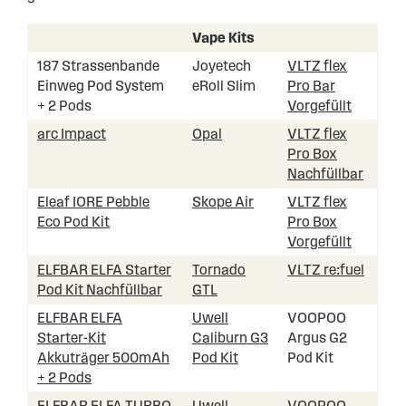
Vape Kits
187 Strassenbande
Joyetech
VLTZ flex
Einweg Pod System
eRoll Slim
Pro Bar
+ 2 Pods
Vorgefüllt
arc Impact
Opal
VLTZ flex
Pro Box
Nachfüllbar
Eleaf IORE Pebble
Skope Air
VLTZ flex
Eco Pod Kit
Pro Box
Vorgefüllt
ELFBAR ELFA Starter
Tornado
VLTZ re:fuel
Pod Kit Nachfüllbar
GTL
ELFBAR ELFA
Uwell
VOOPOO
Starter-Kit
Caliburn G3
Argus G2
Akkuträger 500mAh
Pod Kit
Pod Kit
+ 2 Pods
ELFBAR ELFA TURBO
Uwell
VOOPOO