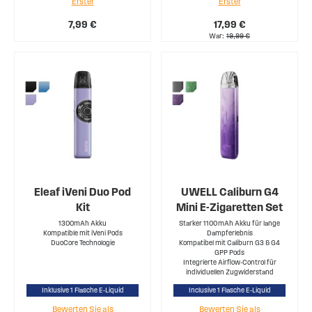
Erster
Erster
7,99 €
17,99 €
War
19,99 €
Eleaf iVeni Duo Pod
UWELL Caliburn G4
Kit
Mini E-Zigaretten Set
1300mAh Akku
Starker 1100 mAh Akku für lange
Kompatible mit iVeni Pods
Dampferlebnis
DuoCore Technologie
Kompatibel mit Caliburn G3 & G4
GPP Pods
Integrierte Airflow‑Control für
individuellen Zugwiderstand
Inklusive 1 Flasche E-Liquid
Inclusive 1 Flasche E-Liquid
Bewerten Sie als
Bewerten Sie als