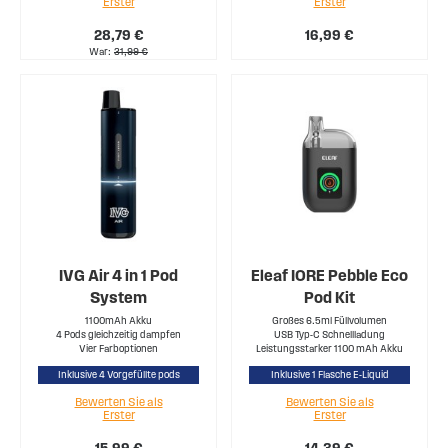
Erster
Erster
28,79 €
16,99 €
War
31,99 €
IVG Air 4 in 1 Pod
Eleaf IORE Pebble Eco
System
Pod Kit
1100mAh Akku
Großes 6.5ml Füllvolumen
4 Pods gleichzeitig dampfen
USB Typ-C Schnellladung
Vier Farboptionen
Leistungsstarker 1100 mAh Akku
Inklusive 4 Vorgefüllte pods
Inklusive 1 Flasche E-Liquid
Bewerten Sie als
Bewerten Sie als
Erster
Erster