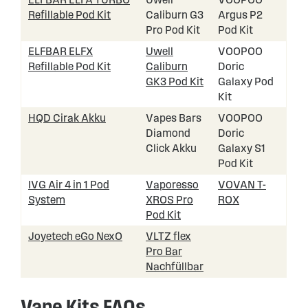
Refillable Pod Kit
Caliburn G3
Argus P2
Pro Pod Kit
Pod Kit
ELFBAR ELFX
Uwell
VOOPOO
Refillable Pod Kit
Caliburn
Doric
GK3 Pod Kit
Galaxy Pod
Kit
HQD Cirak Akku
Vapes Bars
VOOPOO
Diamond
Doric
Click Akku
Galaxy S1
Pod Kit
IVG Air 4 in 1 Pod
Vaporesso
VOVAN T-
System
XROS Pro
ROX
Pod Kit
Joyetech eGo NexO
VLTZ flex
Pro Bar
Nachfüllbar
Vape Kits FAQs