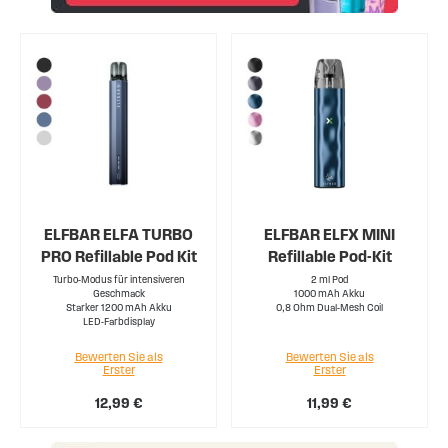
ELFBAR ELFA TURBO
ELFBAR ELFX MINI
PRO Refillable Pod Kit
Refillable Pod-Kit
Turbo-Modus für intensiveren
2 ml Pod
Geschmack
1000 mAh Akku
Starker 1200 mAh Akku
0,8 Ohm Dual-Mesh Coil
LED-Farbdisplay
Bewerten Sie als
Bewerten Sie als
Erster
Erster
12,99 €
11,99 €