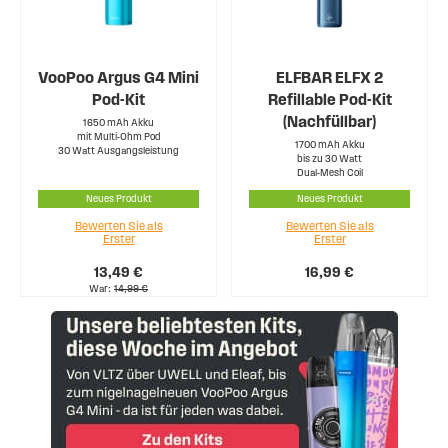
VooPoo Argus G4 Mini
ELFBAR ELFX 2
Pod-Kit
Refillable Pod-Kit
(Nachfüllbar)
1650 mAh Akku
mit Multi-Ohm Pod
1700 mAh Akku
30 Watt Ausgangsleistung
bis zu 30 Watt
Dual-Mesh Coil
Neues Produkt
Neues Produkt
Bewerten Sie als
Bewerten Sie als
Erster
Erster
13,49 €
16,99 €
War
14,99 €