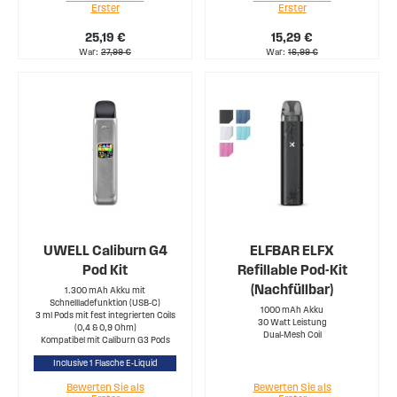
Erster
Erster
25,19 €
15,29 €
War
27,99 €
War
16,99 €
UWELL Caliburn G4
ELFBAR ELFX
Pod Kit
Refillable Pod-Kit
(Nachfüllbar)
1.300 mAh Akku mit
Schnellladefunktion (USB-C)
1000 mAh Akku
3 ml Pods mit fest integrierten Coils
30 Watt Leistung
(0,4 & 0,9 Ohm)
Dual-Mesh Coil
Kompatibel mit Caliburn G3 Pods
Inclusive 1 Flasche E-Liquid
Bewerten Sie als
Bewerten Sie als