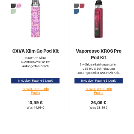
OXVA Xlim Go Pod Kit
Vaporesso XROS Pro
Pod Kit
1000mAh Akku
Nachfüllbares Pod Kit
3 wählbare Leistungsstufen
Anfängerfreundlich
USB Typ C Schnelladung
Leistungsstarker 1200mAh Akku
Inklusive 1 Flasche E-Liquid
Inklusive 1 Flasche E-Liquid
Bewerten Sie als
Bewerten Sie als
Erster
Erster
13,49 €
26,09 €
War
14,99 €
War
28,99 €