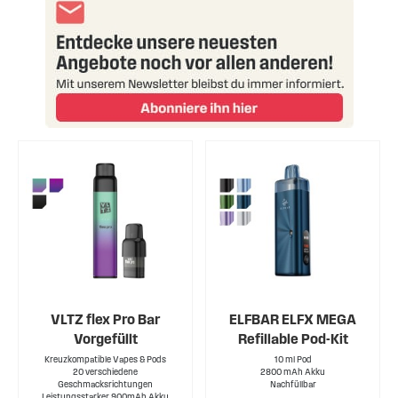
VLTZ flex Pro Bar
ELFBAR ELFX MEGA
Vorgefüllt
Refillable Pod-Kit
Kreuzkompatible Vapes & Pods
10 ml Pod
20 verschiedene
2800 mAh Akku
Geschmacksrichtungen
Nachfüllbar
Leistungsstarker 900mAh Akku