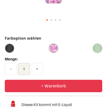
Skip
to
the
Farboption wählen
beginning
of
the
images
Menge:
gallery
-
+
+ Warenkorb
Dieses Kit kommt mit E-Liquid