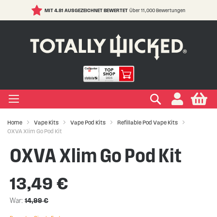
MIT 4.81 AUSGEZEICHNET BEWERTET
Über 11,000 Bewertungen
S
t
C
IGEN LIQUIDS
IGEN EINWEG E ZIGARETTE
IGEN ELFBAR
IGEN VAPE PODS
IGEN E ZIGARETTE
EIGEN VERDAMPFER
IGEN ZUBEHÖR
EIGEN MARKEN
IGEN RATGEBER
IGEN SALE
+
+
+
+
+
+
+
+
+
ypes
Zigarette
ape
s Marken
ken
-Hilfe
Suchen
My
+
+
+
+
+
+
+
+
ksrichtungen
r Einweg E Zigarette
ELFBAR
s Marken
kits Marken
ken
Wissen
ufe
Home
Vape Kits
Vape Pod Kits
Refillable Pod Vape Kits
OXVA Xlim Go Pod Kit
+
+
+
+
+
+
+
Marken
er Geschmacksrichtungen
LFX
 Arten
Vapes
te
ken
 Sicherheit
OXVA Xlim Go Pod Kit
+
+
r Vape Kits
13,49 €
War
14,99 €