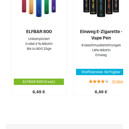
ELFBAR 800
Einweg E-Zigarette -
Vape Pen
Unkompliziert
0 oder 2 % Nikotin
8 Geschmacksrichtungen
Bis zu 800 Züge
1,6% Nikotin
Einweg
Staffelpreise Verfügbar
e
Rating:
30
Bewert
ELFBAR 600 Ersatz
ung
78%
6,49 €
6,49 €