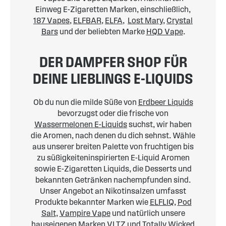
Einweg E-Zigaretten Marken, einschließlich,
187 Vapes
,
ELFBAR
,
ELFA
,
Lost Mary
,
Crystal
Bars
und der beliebten Marke
HQD Vape
.
DER DAMPFER SHOP FÜR
DEINE LIEBLINGS E-LIQUIDS
Ob du nun die milde Süße von
Erdbeer Liquids
bevorzugst oder die frische von
Wassermelonen E-Liquids
suchst, wir haben
die Aromen, nach denen du dich sehnst. Wähle
aus unserer breiten Palette von fruchtigen bis
zu süßigkeiteninspirierten E-Liquid Aromen
sowie E-Zigaretten Liquids, die Desserts und
bekannten Getränken nachempfunden sind.
Unser Angebot an Nikotinsalzen umfasst
Produkte bekannter Marken wie
ELFLIQ
,
Pod
Salt
,
Vampire Vape
und natürlich unsere
hauseigenen Marken
VLTZ
und
Totally Wicked