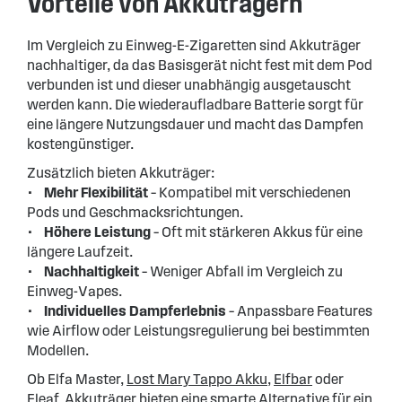
Vorteile von Akkuträgern
Im Vergleich zu Einweg-E-Zigaretten sind Akkuträger
nachhaltiger, da das Basisgerät nicht fest mit dem Pod
verbunden ist und dieser unabhängig ausgetauscht
werden kann. Die wiederaufladbare Batterie sorgt für
eine längere Nutzungsdauer und macht das Dampfen
kostengünstiger.
Zusätzlich bieten Akkuträger:
•
Mehr Flexibilität
– Kompatibel mit verschiedenen
Pods und Geschmacksrichtungen.
•
Höhere Leistung
– Oft mit stärkeren Akkus für eine
längere Laufzeit.
•
Nachhaltigkeit
– Weniger Abfall im Vergleich zu
Einweg-Vapes.
•
Individuelles Dampferlebnis
– Anpassbare Features
wie Airflow oder Leistungsregulierung bei bestimmten
Modellen.
Ob Elfa Master,
Lost Mary Tappo Akku
,
Elfbar
oder
Eleaf
, Akkuträger bieten eine smarte Alternative für ein