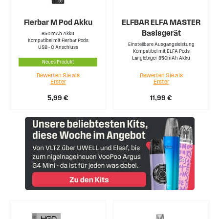
Flerbar M Pod Akku
ELFBAR ELFA MASTER
Basisgerät
650 mAh Akku
Kompatibel mit Flerbar Pods
Einstellbare Ausgangsleistung
USB - C Anschluss
Kompatibel mit ELFA Pods
Langlebiger 850mAh Akku
Neues Produkt
Bewerten Sie als
Bewerten Sie als
Erster
Erster
5,99 €
11,99 €