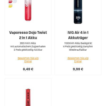
Vaporesso Dojo Twist
IVG Air 4 in 1
2 in 1 Akku
Akkuträger
950 mAh Akku
1100mAh Akku Basisgerät
mit automatischem Zugverhalten
4 Pods gleichzeitig dampfen
2 Pods gleichzeitig nutzbar
Wiederaufladbar
Bewerten Sie als
Bewerten Sie als
Erster
Erster
6,49 €
9,99 €