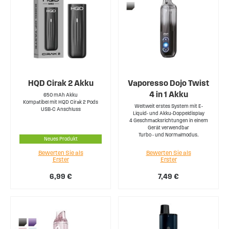
HQD Cirak 2 Akku
Vaporesso Dojo Twist
4 in 1 Akku
650 mAh Akku
Kompatibel mit HQD Cirak 2 Pods
Weltweit erstes System mit E-
USB-C Anschluss
Liquid- und Akku-Doppeldisplay
4 Geschmacksrichtungen in einem
Gerät verwendbar
Turbo - und Normalmodus.
Neues Produkt
Bewerten Sie als
Bewerten Sie als
Erster
Erster
6,99 €
7,49 €