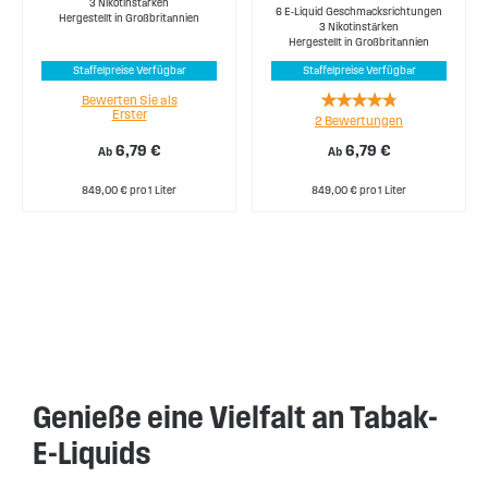
3 Nikotinstärken
6 E-Liquid Geschmacksrichtungen
Hergestellt in Großbritannien
3 Nikotinstärken
Hergestellt in Großbritannien
Staffelpreise Verfügbar
Staffelpreise Verfügbar
Rating:
Bewerten Sie als
Erster
2
Bewertungen
90%
6,79 €
6,79 €
Ab
Ab
849,00 € pro 1 Liter
849,00 € pro 1 Liter
Genieße eine Vielfalt an Tabak-
E-Liquids