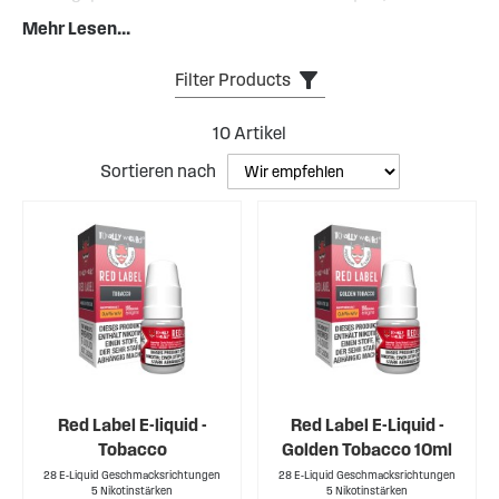
den vertrauten Geschmack klassischer Tabakzigaretten
Mehr Lesen...
bietet, ohne dabei auf Qualität oder Genuss zu verzichten.
Genau hier setzen unsere Tabak E-Liquids an: Sie bieten
Filter Products
ein authentisches Erlebnis, das sich an den Aromen echter
Tabakmischungen orientiert ganz ohne Rauch, Teer oder
10
Artikel
Asche.
Sortieren nach
Red Label E-liquid -
Red Label E-Liquid -
Tobacco
Golden Tobacco 10ml
28 E-Liquid Geschmacksrichtungen
28 E-Liquid Geschmacksrichtungen
5 Nikotinstärken
5 Nikotinstärken