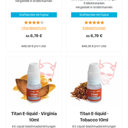
Hergestellt in Großbritannien
5 Nikotinstärken
Hergestellt in Großbritannien
Staffelpreise Verfügbar
Staffelpreise Verfügbar
Rating:
Rating:
1
Ihre Bewertung
6
Bewertungen
80%
100%
6,79 €
6,79 €
Ab
Ab
849,00 € pro 1 Liter
849,00 € pro 1 Liter
Titan E-liquid - Virginia
Titan E-liquid -
10ml
Tobacco 10ml
6 E-Liquid Geschmacksrichtungen
6 E-Liquid Geschmacksrichtungen