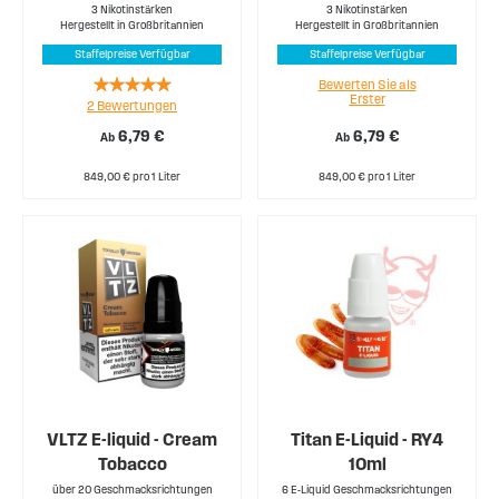
3 Nikotinstärken
3 Nikotinstärken
Hergestellt in Großbritannien
Hergestellt in Großbritannien
Staffelpreise Verfügbar
Staffelpreise Verfügbar
Rating:
Bewerten Sie als
Erster
2
Bewertungen
100%
6,79 €
6,79 €
Ab
Ab
849,00 € pro 1 Liter
849,00 € pro 1 Liter
VLTZ E-liquid - Cream
Titan E-Liquid - RY4
Tobacco
10ml
über 20 Geschmacksrichtungen
6 E-Liquid Geschmacksrichtungen