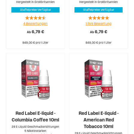
Hergestellt in Großbritannien
Hergestellt in Großbritannien
Staffelpreise Verfügbar
Staffelpreise Verfügbar
Rating:
Rating:
4
Bewertungen
1
Ihre Bewertung
85%
100%
6,79 €
6,79 €
Ab
Ab
849,00 € pro 1 Liter
849,00 € pro 1 Liter
Red Label E-liquid -
Red Label E-liquid -
Columbia Coffee 10ml
American Red
Tobacco 10ml
28 E-Liquid Geschmacksrichtungen
5 Nikotinstärken
28 E-Liquid Geschmacksrichtungen