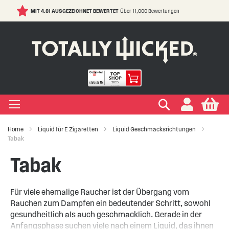
MIT 4.81 AUSGEZEICHNET BEWERTET
Über 11,000 Bewertungen
S
t
C
IGEN LIQUIDS
IGEN EINWEG E ZIGARETTE
IGEN ELFBAR
IGEN VAPE PODS
IGEN E ZIGARETTE
EIGEN VERDAMPFER
IGEN ZUBEHÖR
EIGEN MARKEN
IGEN RATGEBER
IGEN SALE
+
+
+
+
+
+
+
+
+
ypes
Zigarette
ape
s Marken
ken
-Hilfe
Suchen
My
+
+
+
+
+
+
+
+
ksrichtungen
r Einweg E Zigarette
ELFBAR
s Marken
kits Marken
ken
Wissen
ufe
Home
Liquid für E Zigaretten
Liquid Geschmacksrichtungen
Tabak
+
+
+
+
+
+
+
Marken
er Geschmacksrichtungen
LFX
 Arten
Vapes
te
ken
 Sicherheit
Tabak
+
+
r Vape Kits
Für viele ehemalige Raucher ist der Übergang vom
Rauchen zum Dampfen ein bedeutender Schritt, sowohl
gesundheitlich als auch geschmacklich. Gerade in der
Anfangsphase suchen viele nach einem Liquid, das ihnen