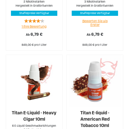
2 Nikotinstärken
3 Nikotinstärken
Hergestellt in Großbritannien
Hergestellt in Großbritannien
Staffelpreise Verfügbar
Staffelpreise Verfügbar
Rating:
Bewerten Sie als
Erster
1
Ihre Bewertung
80%
6,79 €
6,79 €
Ab
Ab
849,00 € pro 1 Liter
849,00 € pro 1 Liter
Titan E-Liquid - Heavy
Titan E-liquid -
Cigar 10ml
American Red
Tobacco 10ml
6 E-Liquid Geschmacksrichtungen