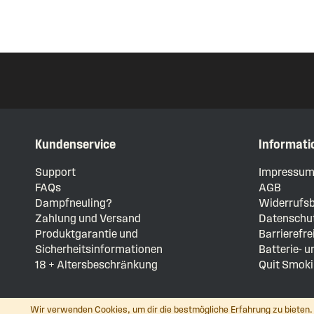
Kundenservice
Informati
Support
Impressu
FAQs
AGB
Dampfneuling?
Widerrufsb
Zahlung und Versand
Datenschut
Produktgarantie und
Barrierefre
Sicherheitsinformationen
Batterie- 
18 + Altersbeschränkung
Quit Smoki
Wir verwenden Cookies, um dir die bestmögliche Erfahrung zu bieten. 