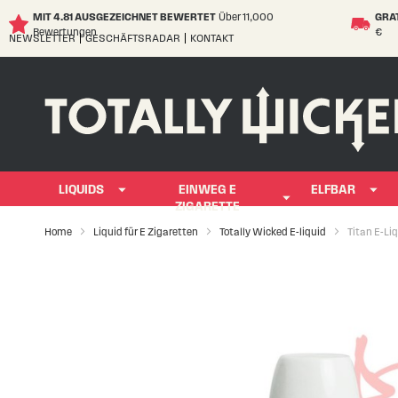
MIT 4.81 AUSGEZEICHNET BEWERTET
Über 11,000
GRA
Bewertungen
€
NEWSLETTER
GESCHÄFTSRADAR
KONTAKT
Skip
to
Content
LIQUIDS
EINWEG E
ELFBAR
ZIGARETTE
Home
Liquid für E Zigaretten
Totally Wicked E-liquid
Titan E-Li
Skip
to
the
end
of
the
images