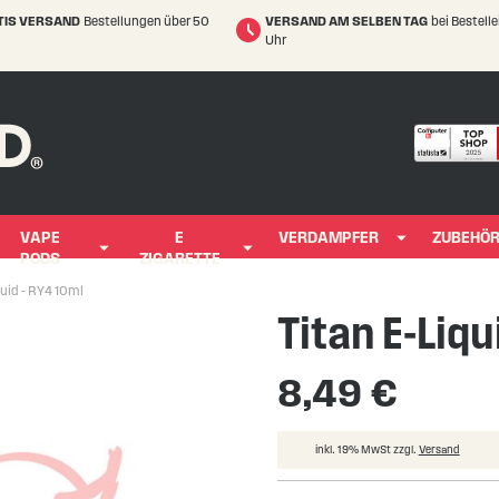
TIS VERSAND
Bestellungen über 50
VERSAND AM SELBEN TAG
bei Bestell
Uhr
VAPE
E
VERDAMPFER
ZUBEHÖ
PODS
ZIGARETTE
quid - RY4 10ml
Titan E-Liqu
8,49 €
inkl. 19% MwSt zzgl.
Versand