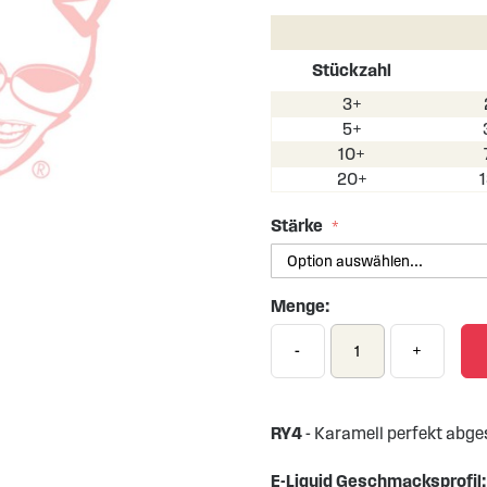
Stückzahl
3+
5+
10+
20+
Stärke
Menge:
-
+
RY4
- Karamell perfekt abge
E-Liquid Geschmacksprofil: