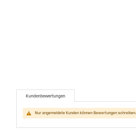
to
the
beginning
of
the
images
gallery
Kundenbewertungen
Nur angemeldete Kunden können Bewertungen schreiben.