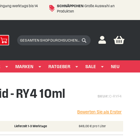
eingang werktags bis 14
SCHNÄPPCHEN
Große Auswahl an
Produkten
My Car
Suchen
Suchen
R
MARKEN
RATGEBER
SALE
NEU
id - RY4 10ml
SKU
C-RYF4
Bewerten Sie als Erster
Lieferzeit 1-3 Werktage
849,00 € pro 1 Liter