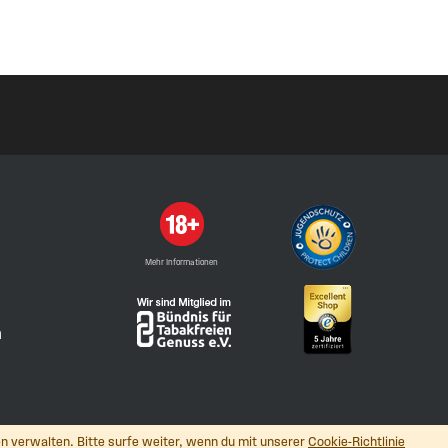
Mehr Informationen
n
n verwalten. Bitte surfe weiter, wenn du mit unserer
Cookie-Richtlinie