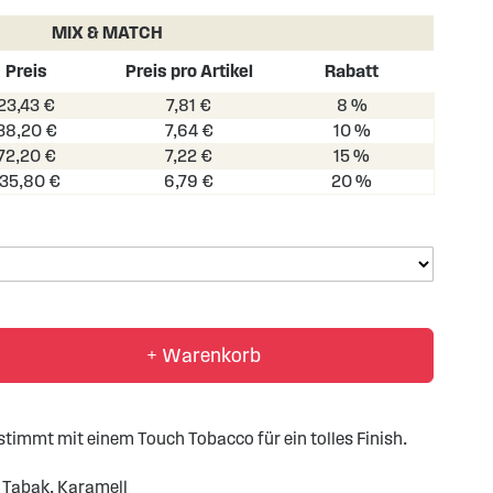
MIX & MATCH
Preis
Preis pro Artikel
Rabatt
23,43 €
7,81 €
8 %
38,20 €
7,64 €
10 %
72,20 €
7,22 €
15 %
135,80 €
6,79 €
20 %
+ Warenkorb
stimmt mit einem Touch Tobacco für ein tolles Finish.
Tabak, Karamell