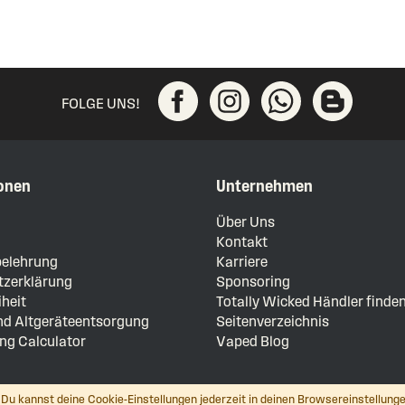
FOLGE UNS!
onen
Unternehmen
m
Über Uns
Kontakt
elehrung
Karriere
zerklärung
Sponsoring
iheit
Totally Wicked Händler finde
und Altgeräteentsorgung
Seitenverzeichnis
ng Calculator
Vaped Blog
Du kannst deine Cookie-Einstellungen jederzeit in deinen Browsereinstellunge