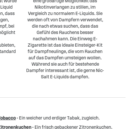
ät wurde
eine großartige Möglichkeit das
Liquid
Nikotinverlangen zu stillen, im
en, dass
Vergleich zu normalem E-Liquids. Sie
igen,
werden oft von Dampfern verwendet,
pf, bei
die nach etwas suchen, dass das
möglicht
Gefühl des Rauchens besser
nachahmen kann. Die Einweg E-
bieten,
Zigarette ist das ideale Einsteiger-Kit
standard
für Dampfneulinge, die vom Rauchen
auf das Dampfen umsteigen wollen.
Während sie auch für bestehende
Dampfer interessant ist, die gerne Nic-
Salt E-Liquids dampfen.
Tobacco
-
Ein weicher und erdiger Tabak, zugleich.
Zitronenkuchen
-
Ein frisch gebackener Zitronenkuchen.