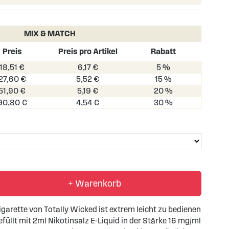
MIX & MATCH
Preis
Preis pro Artikel
Rabatt
18,51 €
6,17 €
5 %
27,60 €
5,52 €
15 %
51,90 €
5,19 €
20 %
90,80 €
4,54 €
30 %
+ Warenkorb
garette von Totally Wicked ist extrem leicht zu bedienen
füllt mit 2ml Nikotinsalz E-Liquid in der Stärke 16 mg/ml