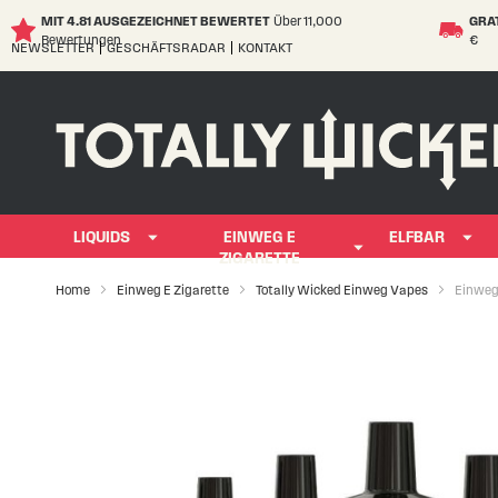
MIT 4.81 AUSGEZEICHNET BEWERTET
Über 11,000
GRA
Bewertungen
€
NEWSLETTER
GESCHÄFTSRADAR
KONTAKT
Skip
to
Content
LIQUIDS
EINWEG E
ELFBAR
ZIGARETTE
Home
Einweg E Zigarette
Totally Wicked Einweg Vapes
Einweg 
Skip
to
the
end
of
the
images