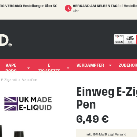
TIS VERSAND
Bestellungen über 50
VERSAND AM SELBEN TAG
bei Bestell
Uhr
VAPE
E
VERDAMPFER
ZUBEHÖ
PODS
ZIGARETTE
E-Zigarette - Vape Pen
Einweg E-Zi
Pen
6,49 €
inkl. 19% MwSt zzgl.
Versand