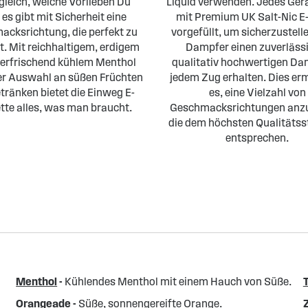
gleich, welche Vorlieben Du
Liquid verwenden. Jedes Ger
 es gibt mit Sicherheit eine
mit Premium UK Salt-Nic E-
cksrichtung, die perfekt zu
vorgefüllt, um sicherzustell
st. Mit reichhaltigem, erdigem
Dampfer einen zuverläss
 erfrischend kühlem Menthol
qualitativ hochwertigen Dam
er Auswahl an süßen Früchten
jedem Zug erhalten. Dies er
tränken bietet die Einweg E-
es, eine Vielzahl von
tte alles, was man braucht.
Geschmacksrichtungen anzu
die dem höchsten Qualitäts
entsprechen.
Menthol
-
Kühlendes Menthol mit einem Hauch von Süße.
Orangeade
-
Süße, sonnengereifte Orange.