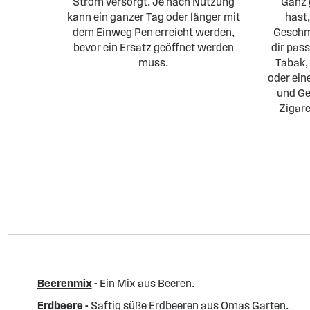
Strom versorgt. Je nach Nutzung
Ganz 
kann ein ganzer Tag oder länger mit
hast,
dem Einweg Pen erreicht werden,
Geschma
bevor ein Ersatz geöffnet werden
dir pas
muss.
Tabak,
oder ein
und Ge
Zigare
Beerenmix
-
Ein Mix aus Beeren.
Erdbeere
-
Saftig süße Erdbeeren aus Omas Garten.