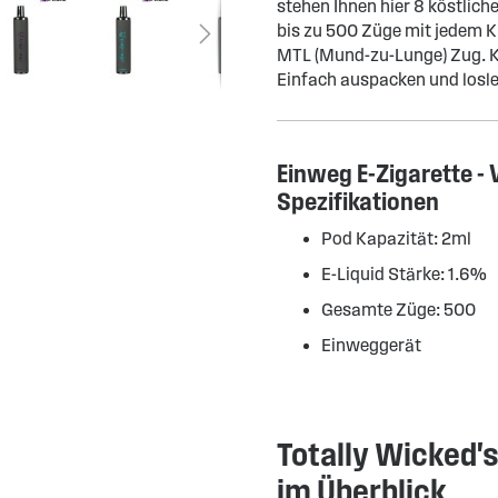
stehen Ihnen hier 8 köstli
bis zu 500 Züge mit jedem Ki
MTL (Mund-zu-Lunge) Zug. K
Einfach auspacken und losl
Einweg E-Zigarette -
Spezifikationen
Pod Kapazität: 2ml
E-Liquid Stärke: 1.6%
Gesamte Züge: 500
Einweggerät
Totally Wicked's
im Überblick