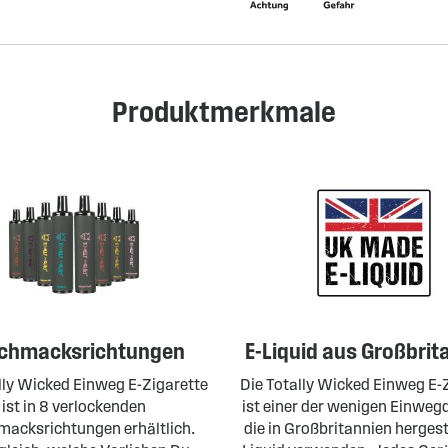
Produktmerkmale
chmacksrichtungen
E-Liquid aus Großbrit
lly Wicked Einweg E-Zigarette
Die Totally Wicked Einweg E-
ist in 8 verlockenden
ist einer der wenigen Einweg
acksrichtungen erhältlich.
die in Großbritannien hergest