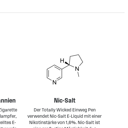
annien
Nic-Salt
Zigarette
Der Totally Wicked Einweg Pen
dampfer,
verwendet Nic-Salt E-Liquid mit einer
elltes E-
Nikotinstärke von 1,6%. Nic-Salt ist