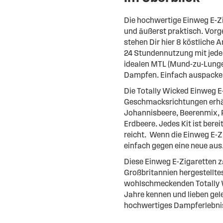
Die hochwertige Einweg E-Zi
und äußerst praktisch. Vorge
stehen Dir hier 8 köstlich
24 Stundennutzung mit jedem
idealen MTL (Mund-zu-Lunge)
Dampfen. Einfach auspacken
Die Totally Wicked Einweg E-
Geschmacksrichtungen erhäl
Johannisbeere, Beerenmix, 
Erdbeere. Jedes Kit ist berei
reicht. Wenn die Einweg E-Zi
einfach gegen eine neue aus
Diese Einweg E-Zigaretten zä
Großbritannien hergestellte
wohlschmeckenden Totally W
Jahre kennen und lieben gele
hochwertiges Dampferlebnis