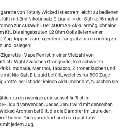
garette von Totally Wicked ist extrem leicht zu bedienen
füllt mit 2ml Nikotinsalz E-Liquid in der Stärke 16 mg/ml
e Aromen zur Auswahl. Der 400mAh-Akku ermöglicht eine
 Kit. Die eingebauten 1,2 Ohm Coils liefern einen
 Zug. Kippen waren gestern, fang jetzt an so richtig zu
 und loslegen!
Zigarette - Vape Pen ist in einer Vielzahl von
tlich. Wähl zwischen Orangeade, Iced schwarze
Pink Limonade, Menthol, Tabacco, Zitronenkuchen und
ts mit Nic-Salt E-Liquid befüllt, welches für 500 Züge
garette leer ist oder keinen Akku mehr hat, tauschen sie
.
hlen zu den wenigen, die ausschließlich in
s E-Liquid verwenden. Jedes Gerät wird mit denselben
icked Aromen befüllt, die die Dampfer im Laufe der
rnt haben. Dies garantiert auch ein qualitativ
 mit jedem Zug.