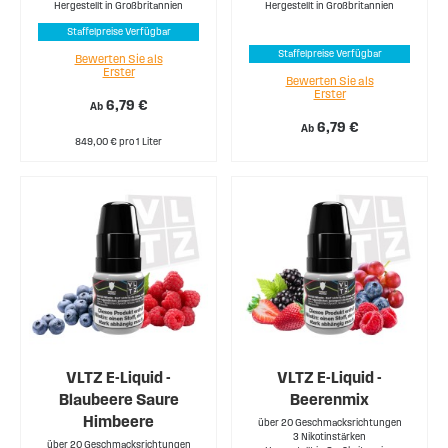
Hergestellt in Großbritannien
Hergestellt in Großbritannien
Staffelpreise Verfügbar
Staffelpreise Verfügbar
Bewerten Sie als
Erster
Bewerten Sie als
Erster
6,79 €
Ab
6,79 €
Ab
849,00 € pro 1 Liter
VLTZ E-Liquid -
VLTZ E-Liquid -
Blaubeere Saure
Beerenmix
Himbeere
über 20 Geschmacksrichtungen
3 Nikotinstärken
über 20 Geschmacksrichtungen