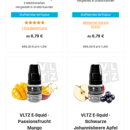
Hergestellt in Großbritannien
2 Nikotinstärken
Hergestellt in Großbritannien
Staffelpreise Verfügbar
Staffelpreise Verfügbar
Rating:
Bewerten Sie als
Erster
1
Ihre Bewertung
100%
6,79 €
6,79 €
Ab
Ab
849,00 € pro 1 Liter
849,00 € pro 1 Liter
VLTZ E-liquid -
VLTZ E-liquid -
Passionsfrucht
Schwarze
Mango
Johannisbeere Apfel