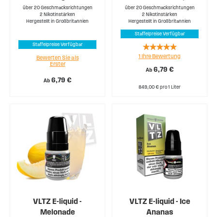
über 20 Geschmacksrichtungen
über 20 Geschmacksrichtungen
2 Nikotinstärken
2 Nikotinstärken
Hergestellt in Großbritannien
Hergestellt in Großbritannien
Staffelpreise Verfügbar
Rating:
Staffelpreise Verfügbar
1
Ihre Bewertung
100%
Bewerten Sie als
Erster
6,79 €
Ab
6,79 €
Ab
849,00 € pro 1 Liter
VLTZ E-liquid -
VLTZ E-liquid - Ice
Melonade
Ananas