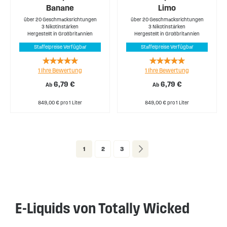
Banane
Limo
über 20 Geschmacksrichtungen
über 20 Geschmacksrichtungen
3 Nikotinstärken
3 Nikotinstärken
Hergestellt in Großbritannien
Hergestellt in Großbritannien
Staffelpreise Verfügbar
Staffelpreise Verfügbar
Rating:
Rating:
1
Ihre Bewertung
1
Ihre Bewertung
100%
100%
6,79 €
6,79 €
Ab
Ab
849,00 € pro 1 Liter
849,00 € pro 1 Liter
Page
You're currently reading page
Page
Page
Page
Weiter
1
2
3
E-Liquids von Totally Wicked