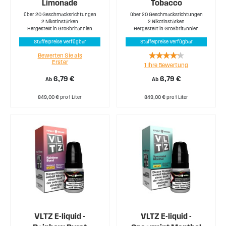
Limonade
Tobacco
über 20 Geschmacksrichtungen
über 20 Geschmacksrichtungen
2 Nikotinstärken
2 Nikotinstärken
Hergestellt in Großbritannien
Hergestellt in Großbritannien
Staffelpreise Verfügbar
Staffelpreise Verfügbar
Rating:
Bewerten Sie als
Erster
1
Ihre Bewertung
80%
6,79 €
6,79 €
Ab
Ab
849,00 € pro 1 Liter
849,00 € pro 1 Liter
VLTZ E-liquid -
VLTZ E-liquid -