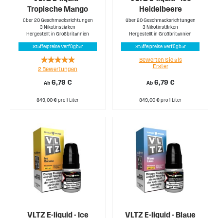
Tropische Mango
Heidelbeere
über 20 Geschmacksrichtungen
über 20 Geschmacksrichtungen
3 Nikotinstärken
3 Nikotinstärken
Hergestellt in Großbritannien
Hergestellt in Großbritannien
Staffelpreise Verfügbar
Staffelpreise Verfügbar
Rating:
Bewerten Sie als
Erster
2
Bewertungen
100%
6,79 €
6,79 €
Ab
Ab
849,00 € pro 1 Liter
849,00 € pro 1 Liter
VLTZ E-liquid - Ice
VLTZ E-liquid - Blaue