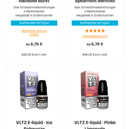
Rainbow Burst
Spearmint Menthol
über 20 Geschmacksrichtungen
über 20 Geschmacksrichtungen
2 Nikotinstärken
2 Nikotinstärken
Hergestellt in Großbritannien
Hergestellt in Großbritannien
Staffelpreise Verfügbar
Staffelpreise Verfügbar
Rating:
Bewerten Sie als
Erster
1
Ihre Bewertung
100%
6,79 €
6,79 €
Ab
Ab
849,00 € pro 1 Liter
849,00 € pro 1 Liter
VLTZ E-liquid - Ice
VLTZ E-liquid - Pinke
Schwarze
Limonade