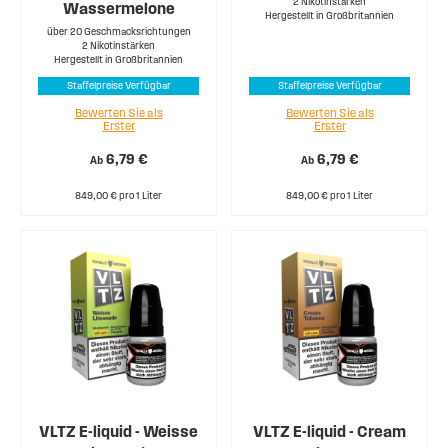
2 Nikotinstärken
Wassermelone
Hergestellt in Großbritannien
über 20 Geschmacksrichtungen
2 Nikotinstärken
Hergestellt in Großbritannien
Staffelpreise Verfügbar
Staffelpreise Verfügbar
Bewerten Sie als
Bewerten Sie als
Erster
Erster
6,79 €
6,79 €
Ab
Ab
849,00 € pro 1 Liter
849,00 € pro 1 Liter
VLTZ E-liquid - Weisse
VLTZ E-liquid - Cream