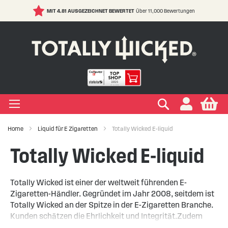
MIT 4.81 AUSGEZEICHNET BEWERTET
Über 11,000 Bewertungen
S
t
C
IGEN LIQUIDS
IGEN EINWEG E ZIGARETTE
IGEN ELFBAR
IGEN VAPE PODS
IGEN E ZIGARETTE
EIGEN VERDAMPFER
IGEN ZUBEHÖR
EIGEN MARKEN
IGEN RATGEBER
IGEN SALE
+
+
+
+
+
+
+
+
+
ypes
Zigarette
ape
s Marken
ken
-Hilfe
Suchen
My
+
+
+
+
+
+
+
+
ksrichtungen
r Einweg E Zigarette
ELFBAR
s Marken
kits Marken
ken
Wissen
ufe
Home
Liquid für E Zigaretten
Totally Wicked E-liquid
+
+
+
+
+
+
+
Marken
er Geschmacksrichtungen
LFX
 Arten
Vapes
te
ken
 Sicherheit
Totally Wicked E-liquid
+
+
r Vape Kits
Totally Wicked ist einer der weltweit führenden E-
Zigaretten-Händler. Gegründet im Jahr 2008, seitdem ist
Totally Wicked an der Spitze in der E-Zigaretten Branche.
Kunden schätzen die Ehrlichkeit und Integrität.Zudem
bieten Sie nur die besten Dampf-Produkte auf dem Markt