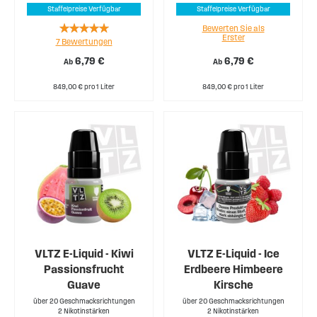
Staffelpreise Verfügbar
Staffelpreise Verfügbar
Rating:
Bewerten Sie als
Erster
7
Bewertungen
94%
6,79 €
6,79 €
Ab
Ab
849,00 € pro 1 Liter
849,00 € pro 1 Liter
VLTZ E-Liquid - Kiwi
VLTZ E-Liquid - Ice
Passionsfrucht
Erdbeere Himbeere
Guave
Kirsche
über 20 Geschmacksrichtungen
über 20 Geschmacksrichtungen
2 Nikotinstärken
2 Nikotinstärken