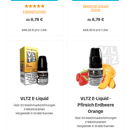
Rating:
Bewerten Sie als
Erster
4
Bewertungen
100%
6,79 €
6,79 €
Ab
Ab
849,00 € pro 1 Liter
849,00 € pro 1 Liter
VLTZ E-Liquid
VLTZ E-Liquid -
Pfirsich Erdbeere
über 20 Geschmacksrichtungen
3 Nikotinstärken
Orange
Hergestellt in Großbritannien
über 20 Geschmacksrichtungen
2 Nikotinstärken
Hergestellt in Großbritannien