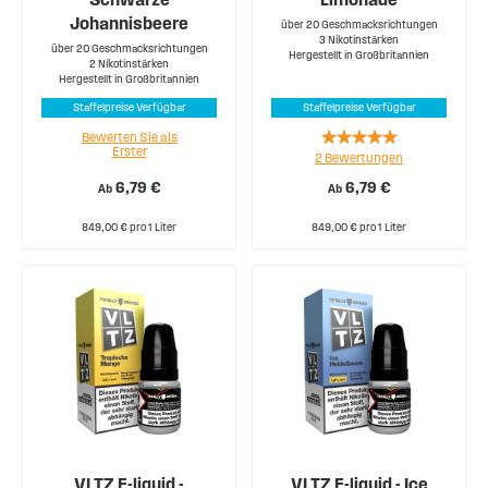
Johannisbeere
über 20 Geschmacksrichtungen
3 Nikotinstärken
über 20 Geschmacksrichtungen
Hergestellt in Großbritannien
2 Nikotinstärken
Hergestellt in Großbritannien
Staffelpreise Verfügbar
Staffelpreise Verfügbar
Rating:
Bewerten Sie als
Erster
2
Bewertungen
100%
6,79 €
6,79 €
Ab
Ab
849,00 € pro 1 Liter
849,00 € pro 1 Liter
VLTZ E-liquid -
VLTZ E-liquid - Ice