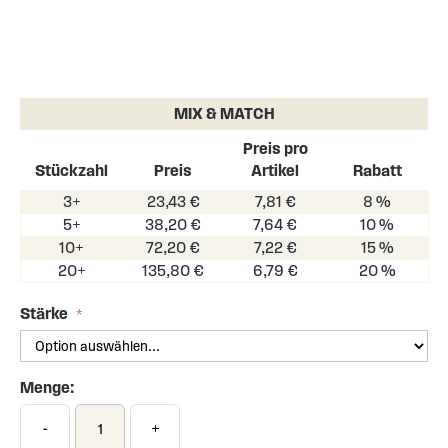
Skip
to
the
MIX & MATCH
beginning
of
Preis pro
the
Stückzahl
Preis
Artikel
Rabatt
images
3+
23,43 €
7,81 €
8 %
gallery
5+
38,20 €
7,64 €
10 %
10+
72,20 €
7,22 €
15 %
20+
135,80 €
6,79 €
20 %
Stärke
Menge:
-
+