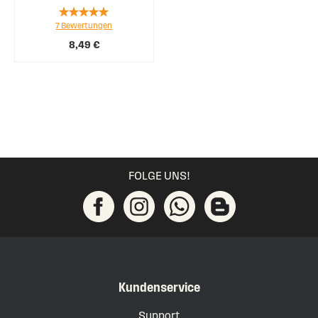
Rating:
7
Bewertungen
94%
8,49 €
FOLGE UNS!
Kundenservice
Support