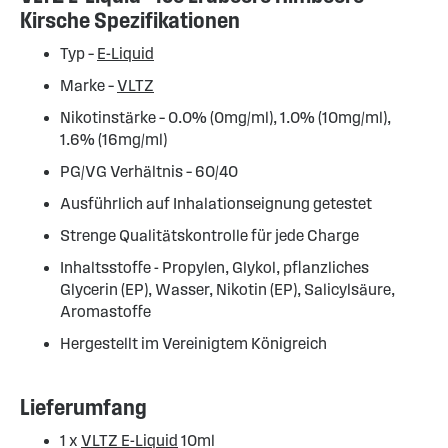
Kirsche Spezifikationen
Typ –
E-Liquid
Marke –
VLTZ
Nikotinstärke – 0.0% (0mg/ml), 1.0% (10mg/ml),
1.6% (16mg/ml)
PG/VG Verhältnis – 60/40
Ausführlich auf Inhalationseignung getestet
Strenge Qualitätskontrolle für jede Charge
Inhaltsstoffe - Propylen, Glykol, pflanzliches
Glycerin (EP), Wasser, Nikotin (EP), Salicylsäure,
Aromastoffe
Hergestellt im Vereinigtem Königreich
Lieferumfang
1 x
VLTZ E-Liquid
10ml