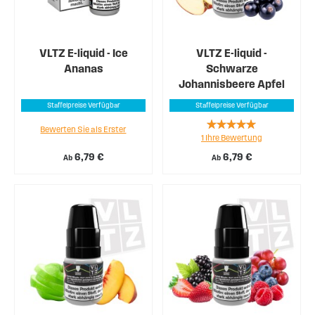
VLTZ E-liquid - Ice
VLTZ E-liquid -
Ananas
Schwarze
Johannisbeere Apfel
Staffelpreise Verfügbar
Staffelpreise Verfügbar
Rating:
Bewerten Sie als Erster
1
Ihre Bewertung
100%
6,79 €
6,79 €
Ab
Ab