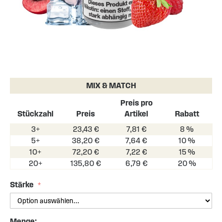
Skip
to
the
MIX & MATCH
beginning
of
Preis pro
the
Stückzahl
Preis
Artikel
Rabatt
images
3+
23,43 €
7,81 €
8 %
gallery
5+
38,20 €
7,64 €
10 %
10+
72,20 €
7,22 €
15 %
20+
135,80 €
6,79 €
20 %
Stärke
Menge: