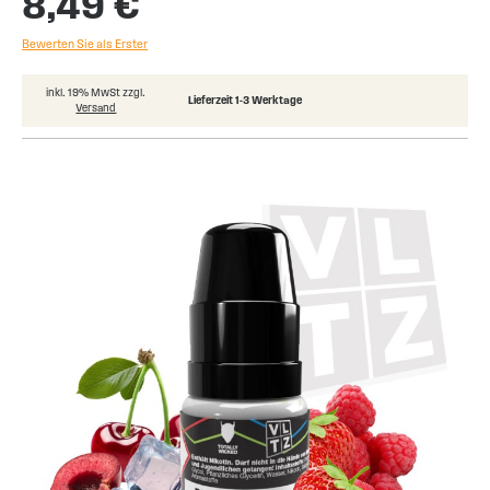
8,49 €
Bewerten Sie als Erster
inkl. 19% MwSt zzgl.
Lieferzeit 1-3 Werktage
Versand
Skip
to
the
end
of
the
images
gallery