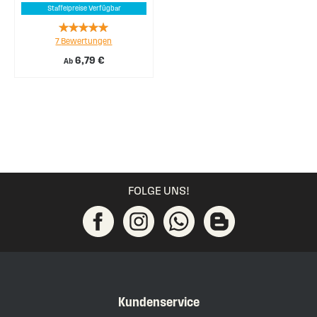
Staffelpreise Verfügbar
Rating:
7
Bewertungen
94%
6,79 €
Ab
FOLGE UNS!
Kundenservice