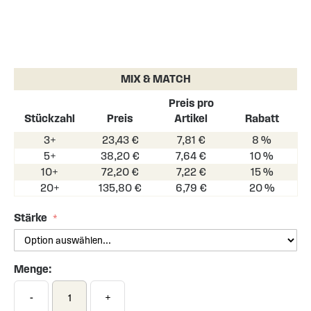
Skip
to
the
MIX & MATCH
beginning
of
Preis pro
the
Stückzahl
Preis
Artikel
Rabatt
images
3+
23,43 €
7,81 €
8 %
gallery
5+
38,20 €
7,64 €
10 %
10+
72,20 €
7,22 €
15 %
20+
135,80 €
6,79 €
20 %
Stärke
Menge:
-
+