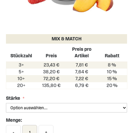
Skip
to
the
MIX & MATCH
beginning
of
Preis pro
the
Stückzahl
Preis
Artikel
Rabatt
images
3+
23,43 €
7,81 €
8 %
gallery
5+
38,20 €
7,64 €
10 %
10+
72,20 €
7,22 €
15 %
20+
135,80 €
6,79 €
20 %
Stärke
Menge:
-
+