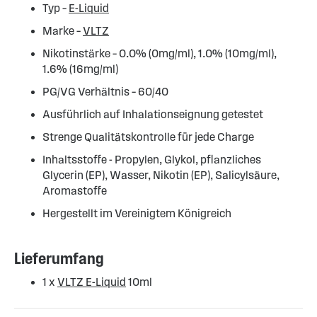
Typ –
E-Liquid
Marke –
VLTZ
Nikotinstärke – 0.0% (0mg/ml), 1.0% (10mg/ml),
1.6% (16mg/ml)
PG/VG Verhältnis – 60/40
Ausführlich auf Inhalationseignung getestet
Strenge Qualitätskontrolle für jede Charge
Inhaltsstoffe - Propylen, Glykol, pflanzliches
Glycerin (EP), Wasser, Nikotin (EP), Salicylsäure,
Aromastoffe
Hergestellt im Vereinigtem Königreich
Lieferumfang
1 x
VLTZ E-Liquid
10ml