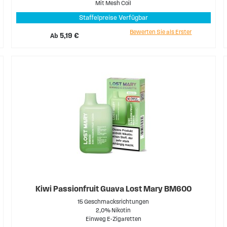
Mit Mesh Coil
Staffelpreise Verfügbar
Bewerten Sie als Erster
Ab
5,19 €
Kiwi Passionfruit Guava Lost Mary BM600
15 Geschmacksrichtungen
2,0% Nikotin
Einweg E-Zigaretten