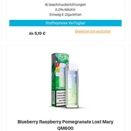
15 Geschmacksrichtungen
2,0% Nikotin
Einweg E-Zigaretten
Staffelpreise Verfügbar
Bewerten Sie als Erster
Ab
5,19 €
Blueberry Raspberry Pomegranate Lost Mary
QM600