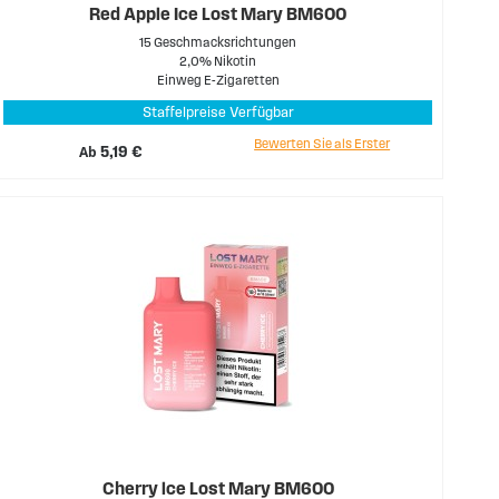
Red Apple Ice Lost Mary BM600
15 Geschmacksrichtungen
2,0% Nikotin
Einweg E-Zigaretten
Staffelpreise Verfügbar
Bewerten Sie als Erster
Ab
5,19 €
Cherry lce Lost Mary BM600