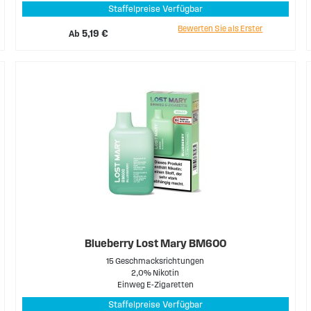
Staffelpreise Verfügbar
Bewerten Sie als Erster
Ab
5,19 €
Blueberry Lost Mary BM600
15 Geschmacksrichtungen
2,0% Nikotin
Einweg E-Zigaretten
Staffelpreise Verfügbar