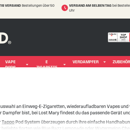
TIS VERSAND
Bestellungen über 50
VERSAND AM SELBEN TAG
bei Bestell
Uhr
VAPE
E
VERDAMPFER
ZUBEHÖ
PODS
ZIGARETTE
Auswahl an Einweg-E-Zigaretten, wiederaufladbaren Vapes und 
ener Dampfer bist, bei Lost Mary findest du das passende Gerät 
r
Tappo
Pod System überzeugen durch ihre einfache Handhabung,
er beliebte Sorten wie Blue Razz Lemonade oder Watermelon Che