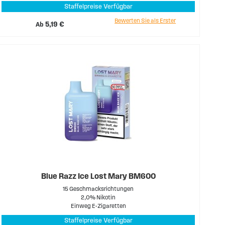
Staffelpreise Verfügbar
Bewerten Sie als Erster
Ab
5,19 €
Blue Razz Ice Lost Mary BM600
15 Geschmacksrichtungen
2,0% Nikotin
Einweg E-Zigaretten
Staffelpreise Verfügbar