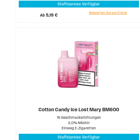
Staffelpreise Verfügbar
Bewerten Sie als Erster
Ab
5,19 €
Cotton Candy Ice Lost Mary BM600
15 Geschmacksrichtungen
2,0% Nikotin
Einweg E-Zigaretten
Staffelpreise Verfügbar