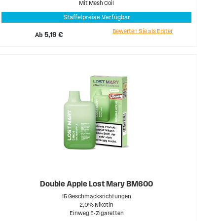
Mit Mesh Coil
Staffelpreise Verfügbar
Bewerten Sie als Erster
Ab
5,19 €
Double Apple Lost Mary BM600
15 Geschmacksrichtungen
2,0% Nikotin
Einweg E-Zigaretten