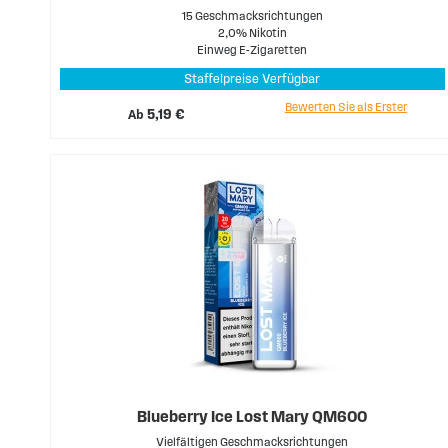
15 Geschmacksrichtungen
2,0% Nikotin
Einweg E-Zigaretten
Staffelpreise Verfügbar
Bewerten Sie als Erster
Ab
5,19 €
Blueberry Ice Lost Mary QM600
Vielfältigen Geschmacksrichtungen