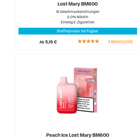
Lost Mary BM600
15 Geschmacksrichtungen
2,0% Nikotin
Einweg E-Zigaretten
Staffelpreise Verfügbar
Rating:
4
Bewertungen
Ab
5,19 €
100%
Peach Ice Lost Mary BM600