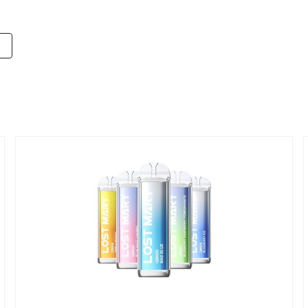
mes Dampferlebnis. Entdecke verschiedene Pod Systemen und Ges