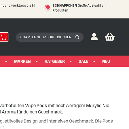
eingang werktags bis 14
SCHNÄPPCHEN
Große Auswahl an
Produkten
My Car
Suchen
Suchen
R
MARKEN
RATGEBER
SALE
NEU
vorbefüllten Vape Pods mit hochwertigem Maryliq Nic
und Aroma für deinen Geschmack.
 stilvolles Design und intensiven Geschmack. Die Pods
rry.