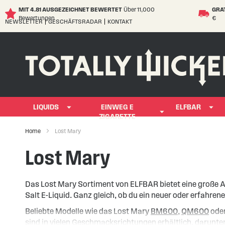
MIT 4.81 AUSGEZEICHNET BEWERTET
Über 11,000
GRA
Bewertungen
€
NEWSLETTER
GESCHÄFTSRADAR
KONTAKT
Skip
to
Content
LIQUIDS
EINWEG E
ELFBAR
ZIGARETTE
Home
Lost Mary
Lost Mary
Das Lost Mary Sortiment von ELFBAR bietet eine große 
Salt E-Liquid. Ganz gleich, ob du ein neuer oder erfahr
Beliebte Modelle wie das Lost Mary
BM600
,
QM600
ode
sind in vielen Geschmacksrichtungen erhältlich, darunt