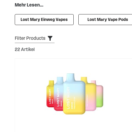
Mehr Lesen...
Lost Mary steht für Qualität, Vielfalt und ein angeneh
Dampfverhalten passen, ob unterwegs oder zu Hause.
Lost Mary Einweg Vapes
Lost Mary Vape Pods
Filter Products
22
Artikel