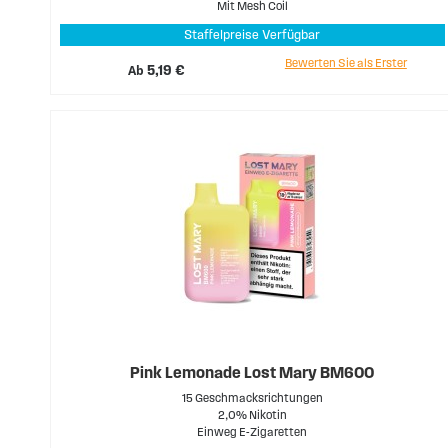
Mit Mesh Coil
Staffelpreise Verfügbar
Bewerten Sie als Erster
Ab
5,19 €
Pink Lemonade Lost Mary BM600
15 Geschmacksrichtungen
2,0% Nikotin
Einweg E-Zigaretten