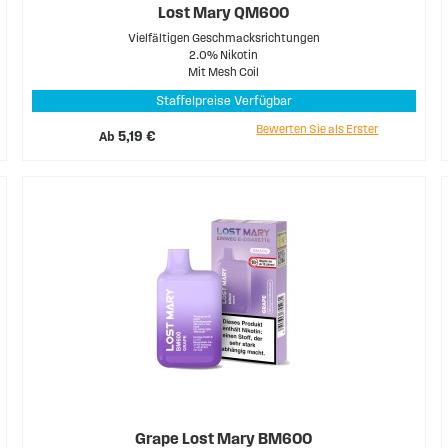
Lost Mary QM600
Vielfältigen Geschmacksrichtungen
2.0% Nikotin
Mit Mesh Coil
Staffelpreise Verfügbar
Bewerten Sie als Erster
Ab
5,19 €
Grape Lost Mary BM600