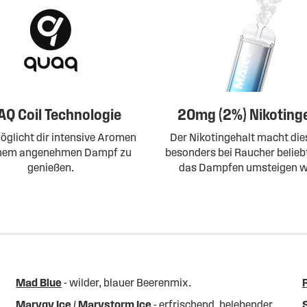
Q Coil Technologie
20mg (2%) Nikoting
öglicht dir intensive Aromen
Der Nikotingehalt macht di
inem angenehmen Dampf zu
besonders bei Raucher beliebt
genießen.
das Dampfen umsteigen w
Mad Blue
- wilder, blauer Beerenmix.
Marygy Ice / Marystorm Ice
- erfrischend, belebender