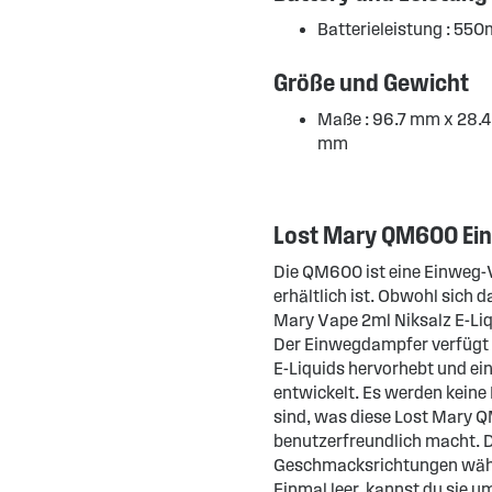
Batterieleistung : 55
Größe und Gewicht
Maße : 96.7 mm x 28.4
mm
Lost Mary QM600 Ein
Die QM600 ist eine Einweg-V
erhältlich ist. Obwohl sich 
Mary Vape 2ml Niksalz E-Liq
Der Einwegdampfer verfügt ü
E-Liquids hervorhebt und e
entwickelt. Es werden keine 
sind, was diese Lost Mary
benutzerfreundlich macht. D
Geschmacksrichtungen wähle
Einmal leer, kannst du sie 