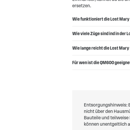
ersetzen.
Wie funktioniert die Lost Mar
Wie viele Züge sind ind in der
Wie lange reicht die Lost Ma
Für wen ist die QM600 geeigne
Entsorgungshinweis: E
nicht über den Hausmül
Bauteile und teilweise
können unentgeltlich 