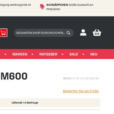
eingang werktags bis 14
SCHNÄPPCHEN
Große Auswahl an
Produkten
My Car
Suchen
Suchen
R
MARKEN
RATGEBER
SALE
NEU
 QM600
SKU
C-DE-KT-LM-QM-60
Bewerten Sie als Erster
Lieferzeit 1-3 Werktage