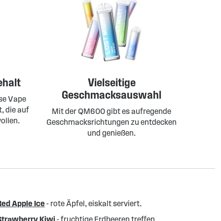
ehalt
Vielseitige
Geschmacksauswahl
ese Vape
, die auf
Mit der QM600 gibt es aufregende
ollen.
Geschmacksrichtungen zu entdecken
und genießen.
Red Apple Ice
- rote Äpfel, eiskalt serviert.
Strawberry Kiwi
- fruchtige Erdbeeren treffen