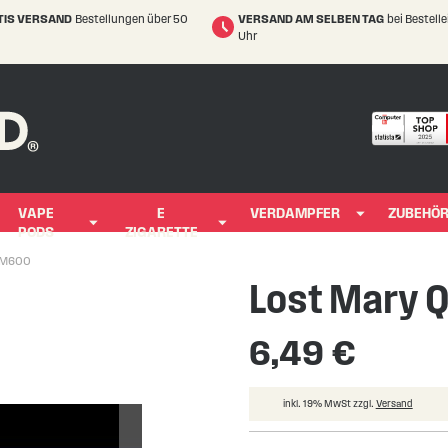
TIS VERSAND
Bestellungen über 50
VERSAND AM SELBEN TAG
bei Bestell
Uhr
VAPE
E
VERDAMPFER
ZUBEHÖ
PODS
ZIGARETTE
QM600
Lost Mary
6,49 €
inkl. 19% MwSt zzgl.
Versand