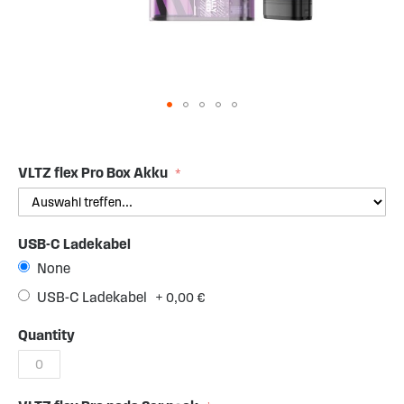
Skip
to
the
VLTZ flex Pro Box Akku
beginning
of
the
USB-C Ladekabel
images
gallery
None
USB-C Ladekabel
+
0,00 €
Quantity