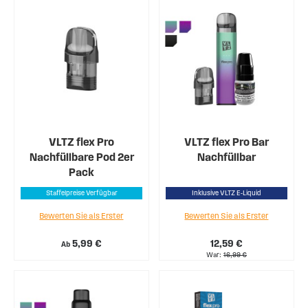
VLTZ flex Pro
VLTZ flex Pro Bar
Nachfüllbare Pod 2er
Nachfüllbar
Pack
Staffelpreise Verfügbar
Inklusive VLTZ E-Liquid
Bewerten Sie als Erster
Bewerten Sie als Erster
5,99 €
12,59 €
Ab
War
16,99 €