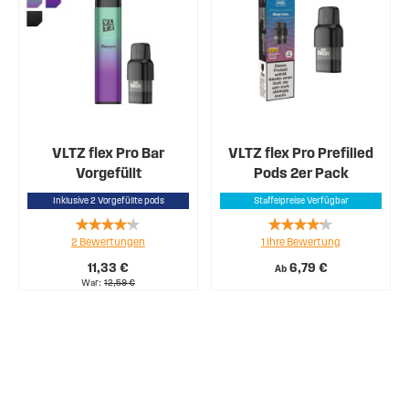
VLTZ flex Pro Bar
VLTZ flex Pro Prefilled
Vorgefüllt
Pods 2er Pack
Inklusive 2 Vorgefüllte pods
Staffelpreise Verfügbar
Rating:
Rating:
2
Bewertungen
1
Ihre Bewertung
80%
80%
11,33 €
6,79 €
Ab
War
12,59 €