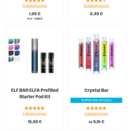
15
Bewertungen
30
Bewertungen
89%
78%
1,99 €
6,49 €
War
7,99 €
ELF BAR ELFA Prefilled
Crystal Bar
Starter Pod Kit
Staffelpreise Verfügbar
Rating:
Rating:
2
Bewertungen
2
Bewertungen
90%
90%
15,48 €
5,19 €
Ab