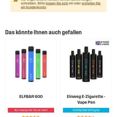
schreiben. Bitte
loggen Sie sich
ein oder
erstellen Sie
ein Kundenkonto
.
Das könnte Ihnen auch gefallen
ELFBAR 600
Einweg E-Zigarette -
Vape Pen
Nur solange der Vorrat reicht
Staffelpreise Verfügbar
Rating:
Rating: