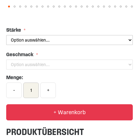
Skip
to
the
Stärke
beginning
of
the
Geschmack
images
gallery
Menge:
-
+
+ Warenkorb
PRODUKTÜBERSICHT