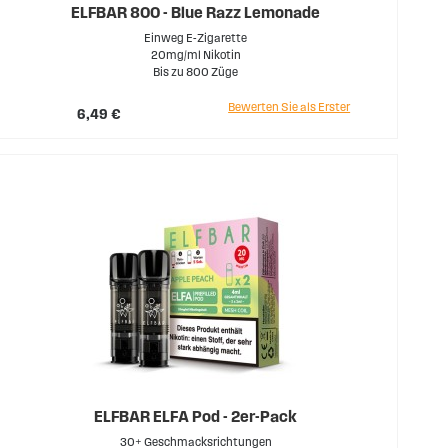
ELFBAR 800 - Blue Razz Lemonade
Einweg E-Zigarette
20mg/ml Nikotin
Bis zu 800 Züge
Bewerten Sie als Erster
6,49 €
ELFBAR ELFA Pod - 2er-Pack
30+ Geschmacksrichtungen