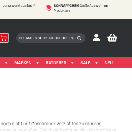
eingang werktags bis 14
SCHNÄPPCHEN
Große Auswahl an
Produkten
My Car
Suchen
Suchen
R
MARKEN
RATGEBER
SALE
NEU
noch nicht auf Geschmack verzichten zu müssen.
omen zu genießen. Gleichzeitig eignen sie sich die Vapes