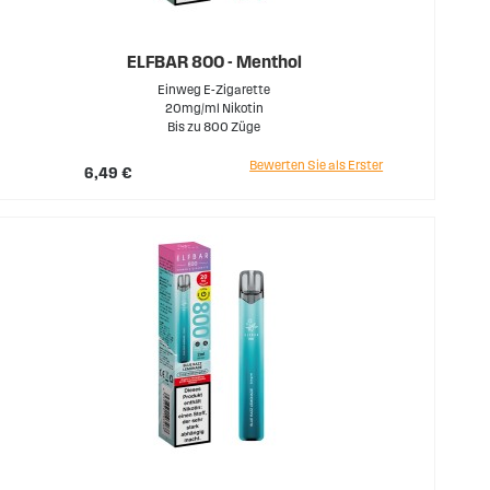
ELFBAR 800 - Menthol
Einweg E-Zigarette
20mg/ml Nikotin
Bis zu 800 Züge
Bewerten Sie als Erster
6,49 €