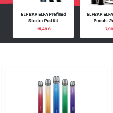
ELF BAR ELFA Prefilled
ELFBAR ELFA
Starter Pod Kit
Peach - 2
15,48 €
7,99