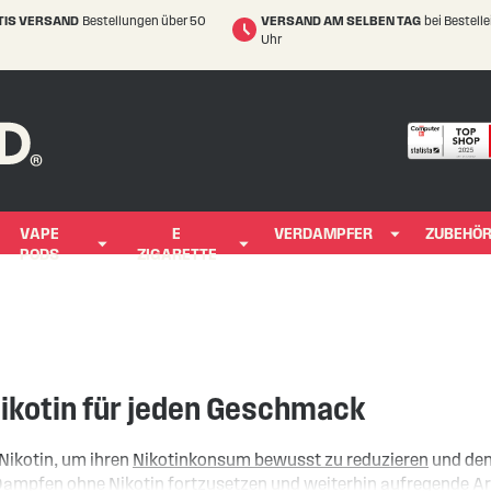
TIS VERSAND
Bestellungen über 50
VERSAND AM SELBEN TAG
bei Bestell
Uhr
VAPE
E
VERDAMPFER
ZUBEHÖ
PODS
ZIGARETTE
Nikotin für jeden Geschmack
Nikotin, um ihren
Nikotinkonsum bewusst zu reduzieren
und den
s Dampfen ohne Nikotin fortzusetzen und weiterhin aufregende Ar