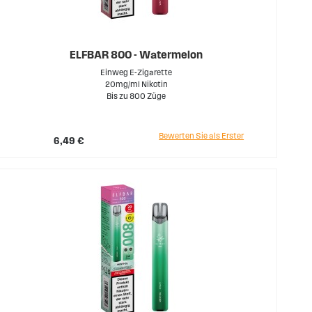
ELFBAR 800 - Watermelon
Einweg E-Zigarette
20mg/ml Nikotin
Bis zu 800 Züge
Bewerten Sie als Erster
6,49 €