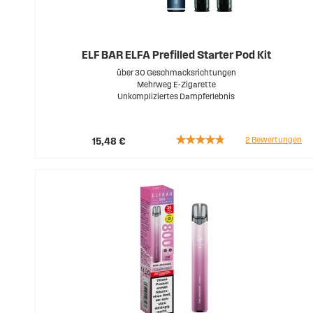
ELF BAR ELFA Prefilled Starter Pod Kit
über 30 Geschmacksrichtungen
Mehrweg E-Zigarette
Unkompliziertes Dampferlebnis
Rating:
2
Bewertungen
15,48 €
90%