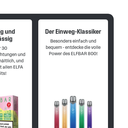
ien Produkte genau das Richtige für dich. Varianten wie
he Züge ganz ohne Nikotinzusatz.
as Ziel haben, dir den Umstieg auf nikotinfreie Vapes so
ig und
Der Einweg-Klassiker
t darauf verzichten möchten. Mit bewährter Qualität,
ässig
Besonders einfach und
bequem - entdecke die volle
r 30
Power des ELFBAR 800!
htungen und
hältlich, und
t allen ELFA
its!