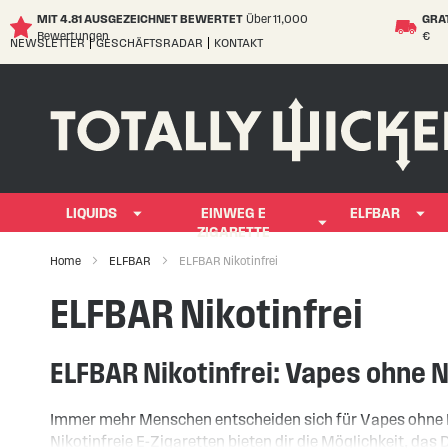
MIT 4.81 AUSGEZEICHNET BEWERTET
Über 11,000
GRA
Bewertungen
€
NEWSLETTER
GESCHÄFTSRADAR
KONTAKT
Skip
to
Content
LIQUIDS
EINWEG E
ELFBAR
ZIGARETTE
Home
ELFBAR
ELFBAR Nikotinfrei
ELFBAR Nikotinfrei
ELFBAR Nikotinfrei: Vapes ohne 
Immer mehr Menschen entscheiden sich für Vapes ohne 
Nikotinfreie E-Zigaretten bieten dir die Möglichkeit, da