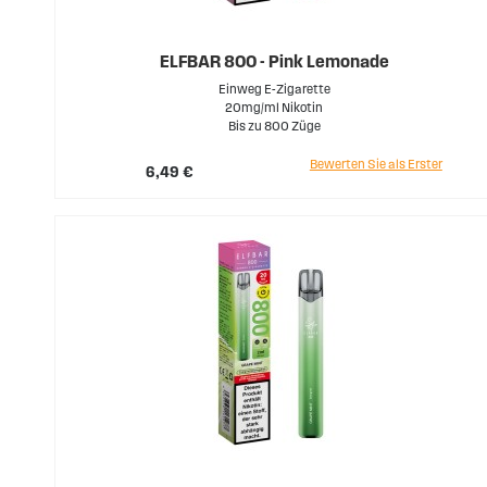
ELFBAR 800 - Pink Lemonade
Einweg E-Zigarette
20mg/ml Nikotin
Bis zu 800 Züge
Bewerten Sie als Erster
6,49 €