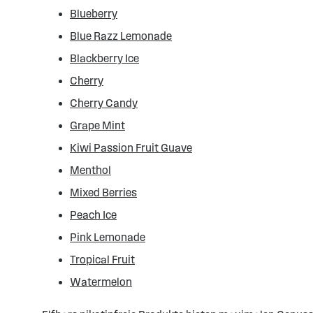
Blueberry
Blue Razz Lemonade
Blackberry Ice
Cherry
Cherry Candy
Grape Mint
Kiwi Passion Fruit Guave
Menthol
Mixed Berries
Peach Ice
Pink Lemonade
Tropical Fruit
Watermelon