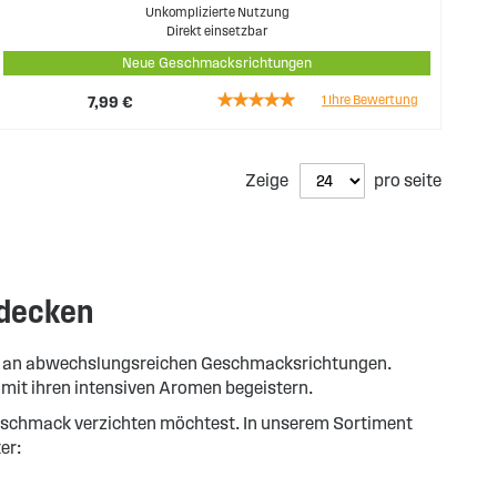
Unkomplizierte Nutzung
Direkt einsetzbar
Neue Geschmacksrichtungen
Rating:
1
Ihre Bewertung
7,99 €
100%
Zeige
pro seite
tdecken
wahl an abwechslungsreichen Geschmacksrichtungen.
 mit ihren intensiven Aromen begeistern.
f Geschmack verzichten möchtest. In unserem Sortiment
er: