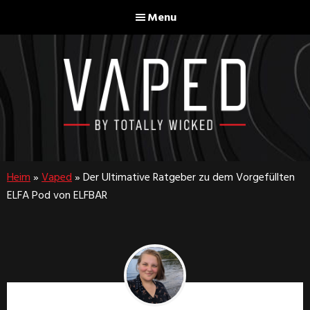
Skip
Skip
Menu
to
to
main
footer
content
Vaped
By
Totally
Heim
»
Vaped
»
Der Ultimative Ratgeber zu dem Vorgefüllten
Wicked
ELFA Pod von ELFBAR