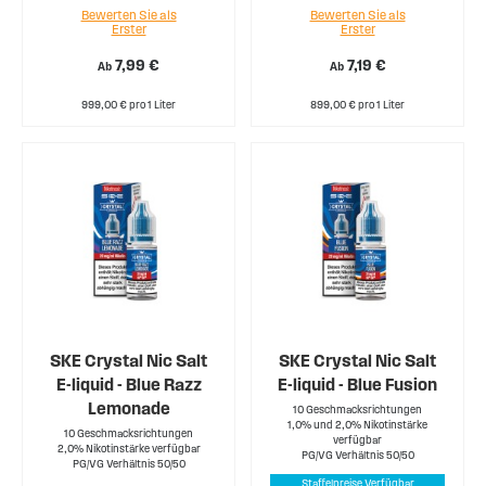
Bewerten Sie als
Bewerten Sie als
Erster
Erster
7,99 €
7,19 €
Ab
Ab
999,00 € pro 1 Liter
899,00 € pro 1 Liter
SKE Crystal Nic Salt
SKE Crystal Nic Salt
E-liquid - Blue Razz
E-liquid - Blue Fusion
Lemonade
10 Geschmacksrichtungen
1,0% und 2,0% Nikotinstärke
10 Geschmacksrichtungen
verfügbar
2,0% Nikotinstärke verfügbar
PG/VG Verhältnis 50/50
PG/VG Verhältnis 50/50
Staffelpreise Verfügbar