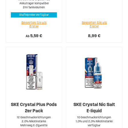
Akkuträger kompatibel
2ml Tankvolumen
Staffelpreise Verfügbar
Bewerten Sie als
Bewerten Sie als
Erster
Erster
5,59 €
8,99 €
Ab
SKE Crystal Plus Pods
SKE Crystal Nic Salt
2er Pack
E-liquid
12 Geschmacksrichtungen
10 Geschmacksrichtungen
2.0% Nikotinstärke
1,0% und 2,0% Nikotinstärke
Mehrweg E-Zigarette
verfügbar