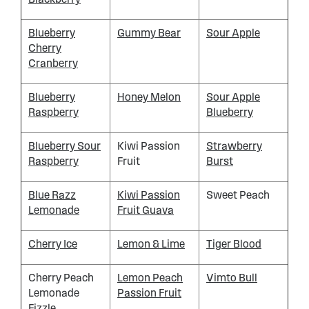
Blueberry
Gummy Bear
Sour Apple
Cherry
Cranberry
Blueberry
Honey Melon
Sour Apple
Raspberry
Blueberry
Blueberry Sour
Kiwi Passion
Strawberry
Raspberry
Fruit
Burst
Blue Razz
Kiwi Passion
Sweet Peach
Lemonade
Fruit Guava
Cherry Ice
Lemon & Lime
Tiger Blood
Cherry Peach
Lemon Peach
Vimto Bull
Lemonade
Passion Fruit
Fizzle