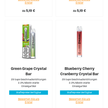
Erster
Erster
5,19 €
5,19 €
Ab
Ab
Green Grape Crystal
Blueberry Cherry
Bar
Cranberry Crystal Bar
29 Vape Geschmacksrichtungen
29 Vape Geschmacksrichtungen
2.0% Nikotin stärke
2.0% Nikotin stärke
Einwegartikel
Einwegartikel
Staffelpreise Verfügbar
Staffelpreise Verfügbar
Bewerten Sie als
Bewerten Sie als
Erster
Erster