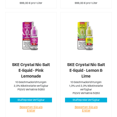
999,00 € pro 1 Liter
999,00 € pro 1 Liter
SKE Crystal Nic Salt
SKE Crystal Nic Salt
E-liquid - Pink
E-liquid - Lemon &
Lemonade
Lime
10 Geschmacksrichtungen
10 Geschmacksrichtungen
2,0% Nikotinstärke verfügbar
1,0% und 2,0% Nikotinstärke
PG/VG Verhältnis 50/50
verfügbar
PG/VG Verhältnis 50/50
Staffelpreise Verfügbar
Staffelpreise Verfügbar
Bewerten Sie als
Bewerten Sie als
Erster
Erster