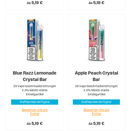
5,19 €
5,19 €
Ab
Ab
Blue Razz Lemonade
Apple Peach Crystal
Crystal Bar
Bar
29 Vape Geschmacksrichtungen
29 Vape Geschmacksrichtungen
2.0% Nikotin stärke
2.0% Nikotin stärke
Einwegartikel
Einwegartikel
Staffelpreise Verfügbar
Staffelpreise Verfügbar
Bewerten Sie als
Bewerten Sie als
Erster
Erster
5,19 €
5,19 €
Ab
Ab