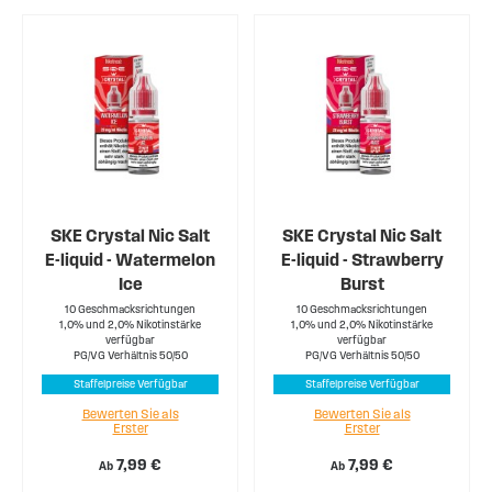
SKE Crystal Nic Salt
SKE Crystal Nic Salt
E-liquid - Watermelon
E-liquid - Strawberry
Ice
Burst
10 Geschmacksrichtungen
10 Geschmacksrichtungen
1,0% und 2,0% Nikotinstärke
1,0% und 2,0% Nikotinstärke
verfügbar
verfügbar
PG/VG Verhältnis 50/50
PG/VG Verhältnis 50/50
Staffelpreise Verfügbar
Staffelpreise Verfügbar
Bewerten Sie als
Bewerten Sie als
Erster
Erster
7,99 €
7,99 €
Ab
Ab