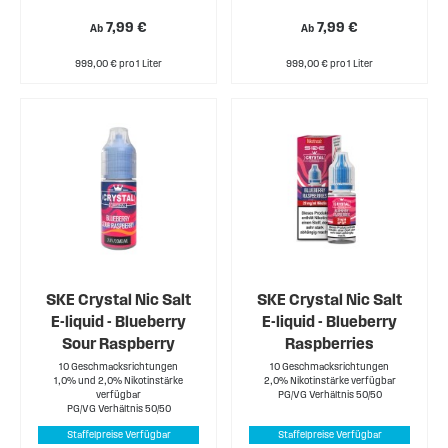
7,99 €
7,99 €
Ab
Ab
999,00 € pro 1 Liter
999,00 € pro 1 Liter
SKE Crystal Nic Salt
SKE Crystal Nic Salt
E-liquid - Blueberry
E-liquid - Blueberry
Sour Raspberry
Raspberries
10 Geschmacksrichtungen
10 Geschmacksrichtungen
1,0% und 2,0% Nikotinstärke
2,0% Nikotinstärke verfügbar
verfügbar
PG/VG Verhältnis 50/50
PG/VG Verhältnis 50/50
Staffelpreise Verfügbar
Staffelpreise Verfügbar