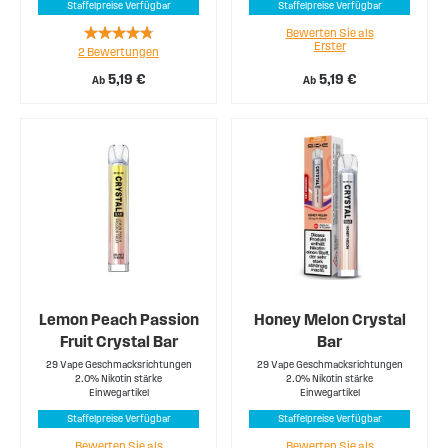
Staffelpreise Verfügbar
Staffelpreise Verfügbar
Rating:
Bewerten Sie als
Erster
2
Bewertungen
90%
5,19 €
5,19 €
Ab
Ab
Lemon Peach Passion
Honey Melon Crystal
Fruit Crystal Bar
Bar
29 Vape Geschmacksrichtungen
29 Vape Geschmacksrichtungen
2.0% Nikotin stärke
2.0% Nikotin stärke
Einwegartikel
Einwegartikel
Staffelpreise Verfügbar
Staffelpreise Verfügbar
Bewerten Sie als
Bewerten Sie als