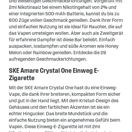
und vielseitigen Geschmacksrichtungen. Vorgefüllt mit
2ml Nikotinsalz bei einem Nikotingehalt von 2% und
einer integrierten 500-mAh-Batterie, kannst du bis zu
600 Züge vollen Geschmack genießen. Dank ihrer Form
und einfachen Nutzung ist sie ideal für Raucher, die auf
das Vapen umsteigen wollen. Aber auch als Zweitgerät
für erfahrene Dampfer ist diese Bar beliebt. Einfach
auspacken, losdampfen und süße Aromen wie Honey
Melon oder Rainbow genießen. Entdecke die 29
aufregenden Geschmacksrichtungen.
SKE Amare Crystal One Einweg E-
Zigarette
Mit der SKE Amare Crystal One hast du eine Einweg-
Vape, die dank ihrer breiteren, kompakten Form sicher
und gut in der Hand liegt. Mit dem Kristall-Design des
Gehäuses und den farblichen Akzenten ist sie ein
echter Hingucker. Das breite Mundstück und die
einfache Nutzung bieten ein angenehmes Gefühl beim
Vapen. Diese Einweg-E-Zigarette ist mit 2ml