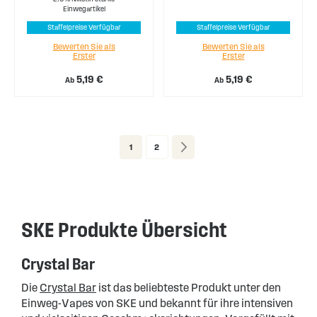
Einwegartikel
Staffelpreise Verfügbar
Staffelpreise Verfügbar
Bewerten Sie als
Bewerten Sie als
Erster
Erster
5,19 €
5,19 €
Ab
Ab
Page
You're currently reading page
Page
Page
Weiter
1
2
SKE Produkte Übersicht
Crystal Bar
Die
Crystal Bar
ist das beliebteste Produkt unter den
Einweg-Vapes von SKE und bekannt für ihre intensiven