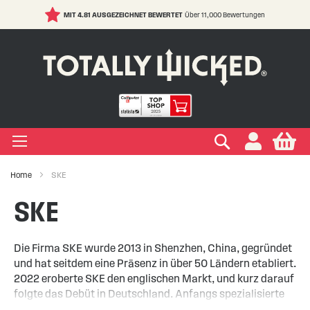
MIT 4.81 AUSGEZEICHNET BEWERTET
Über 11,000 Bewertungen
S
t
C
IGEN LIQUIDS
IGEN EINWEG E ZIGARETTE
IGEN ELFBAR
IGEN VAPE PODS
IGEN E ZIGARETTE
EIGEN VERDAMPFER
IGEN ZUBEHÖR
EIGEN MARKEN
IGEN RATGEBER
IGEN SALE
+
+
+
+
+
+
+
+
+
ypes
Zigarette
ape
s Marken
ken
-Hilfe
Suchen
My
+
+
+
+
+
+
+
+
ksrichtungen
r Einweg E Zigarette
ELFBAR
s Marken
kits Marken
ken
Wissen
ufe
Home
SKE
+
+
+
+
+
+
+
Marken
er Geschmacksrichtungen
LFX
 Arten
Vapes
te
ken
 Sicherheit
SKE
+
+
r Vape Kits
Die Firma SKE wurde 2013 in Shenzhen, China, gegründet
und hat seitdem eine Präsenz in über 50 Ländern etabliert.
2022 eroberte SKE den englischen Markt, und kurz darauf
folgte das Debüt in Deutschland. Anfangs spezialisierte
sich die Marke auf geschmacksintensive Einweg-E-