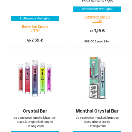
PG/VG Verhältnis 50/50
Staffelpreise Verfügbar
Bewerten Sie als
Staffelpreise Verfügbar
Erster
Bewerten Sie als
Erster
7,19 €
Ab
7,59 €
Ab
899,00 € pro 1 Liter
Crystal Bar
Menthol Crystal Bar
29 Vape Geschmacksrichtungen
29 Vape Geschmacksrichtungen
2,0% (20mg) Nikotinstärke
2.0% Nikotin stärke
Einweg Vape
Einwegartikel