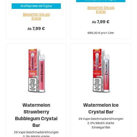
Staffelpreise Verfügbar
Bewerten Sie als
Erster
Bewerten Sie als
Erster
7,99 €
Ab
7,99 €
Ab
999,00 € pro 1 Liter
Watermelon
Watermelon Ice
Strawberry
Crystal Bar
Bubblegum Crystal
29 Vape Geschmacksrichtungen
2.0% Nikotin stärke
Bar
Einwegartikel
29 Vape Geschmacksrichtungen
2.0% Nikotin stärke