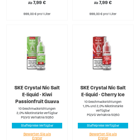
7,99 €
7,99 €
Ab
Ab
999,00 € pro 1 Liter
999,00 € pro 1 Liter
SKE Crystal Nic Salt
SKE Crystal Nic Salt
E-liquid - Kiwi
E-liquid - Cherry Ice
Passionfruit Guava
10 Geschmacksrichtungen
1,0% und 2,0% Nikotinstärke
10 Geschmacksrichtungen
verfügbar
2,0% Nikotinstärke verfügbar
PG/VG Verhältnis 50/50
PG/VG Verhältnis 50/50
Staffelpreise Verfügbar
Staffelpreise Verfügbar
Bewerten Sie als
Bewerten Sie als
Erster
Erster