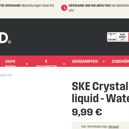
TIS VERSAND
Bestellungen über 50
VERSAND AM SELBEN TAG
bei Bestell
Uhr
VAPE
E
VERDAMPFER
ZUBEHÖ
PODS
ZIGARETTE
elon Ice
SKE Crystal 
liquid - Wa
9,99 €
inkl. 19% MwSt zzgl.
Versand