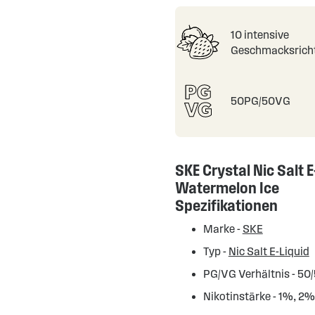
10 intensive
Geschmacksrich
50PG/50VG
SKE Crystal Nic Salt E-
Watermelon Ice
Spezifikationen
Marke -
SKE
Typ -
Nic Salt E-Liquid
PG/VG Verhältnis - 50
Nikotinstärke - 1%, 2%