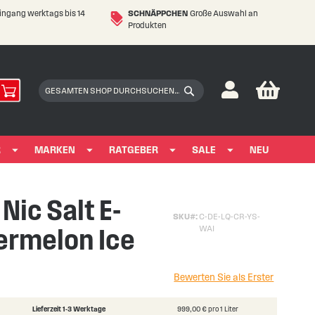
eingang werktags bis 14
SCHNÄPPCHEN
Große Auswahl an
Produkten
My Car
Suchen
Suchen
R
MARKEN
RATGEBER
SALE
NEU
Nic Salt E-
SKU
C-DE-LQ-CR-YS-
termelon Ice
WAI
Bewerten Sie als Erster
Lieferzeit 1-3 Werktage
999,00 € pro 1 Liter