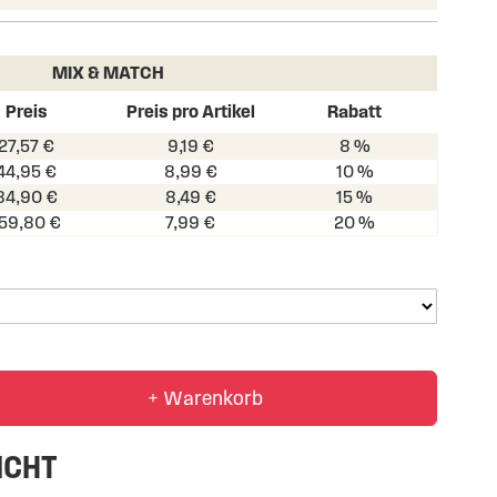
MIX & MATCH
Preis
Preis pro Artikel
Rabatt
27,57 €
9,19 €
8 %
44,95 €
8,99 €
10 %
84,90 €
8,49 €
15 %
159,80 €
7,99 €
20 %
+ Warenkorb
ICHT