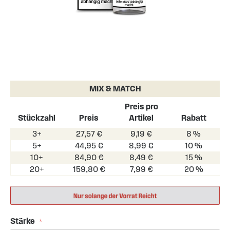
Skip
to
the
MIX & MATCH
beginning
of
Preis pro
the
Stückzahl
Preis
Artikel
Rabatt
images
3+
27,57 €
9,19 €
8 %
gallery
5+
44,95 €
8,99 €
10 %
10+
84,90 €
8,49 €
15 %
20+
159,80 €
7,99 €
20 %
Stärke