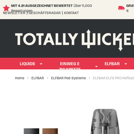
MIT 4.81 AUSGEZEICHNET BEWERTET
Über 11,000
GRA
Bewertungen
€
NEWSLETTER
GESCHÄFTSRADAR
KONTAKT
Skip
to
Content
LIQUIDS
EINWEG E
ELFBAR
ZIGARETTE
Home
ELFBAR
ELFBAR Pod-Systeme
ELFBAR ELFX PRO Refillab
Skip
to
the
end
of
the
images