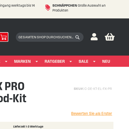
eingang werktags bis 14
SCHNÄPPCHEN
Große Auswahl an
Produkten
My Car
Suchen
Suchen
R
MARKEN
RATGEBER
SALE
NEU
X PRO
SKU
C-DE-KT-EL-FX-PR
od-Kit
Bewerten Sie als Erster
Lieferzeit 1-3 Werktage