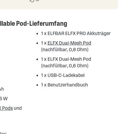
llable Pod-
Lieferumfang
1 x ELFBAR ELFX PRO Akkuträger
1 x
ELFX Dual-Mesh Pod
(nachfüllbar, 0,8 Ohm)
1 x ELFX Dual-Mesh Pod
(nachfüllbar, 0,6 Ohm)
1 x USB-C-Ladekabel
1 x Benutzerhandbuch
Ah
45 W
X Pods
und
C
lay