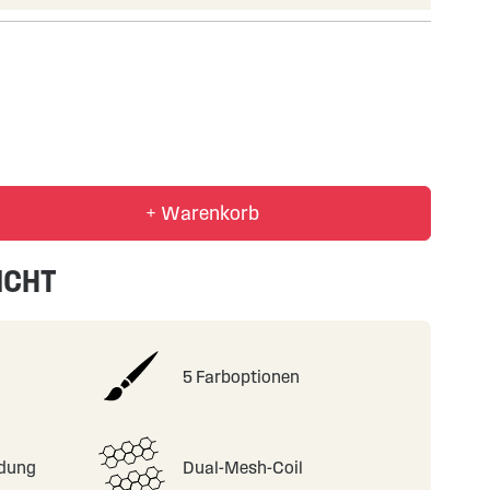
+ Warenkorb
ICHT
5 Farboptionen
adung
Dual-Mesh-Coil