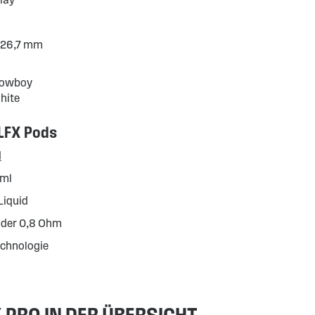
 26,7 mm
Cowboy
hite
ELFX Pods
d
 ml
Liquid
oder 0,8 Ohm
echnologie
X PRO IN DER ÜBERSICHT