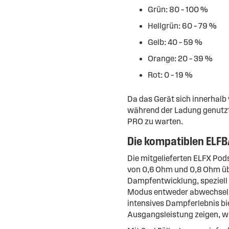
Grün: 80 – 100 %
Hellgrün: 60 – 79 %
Gelb: 40 – 59 %
Orange: 20 – 39 %
Rot: 0 – 19 %
Da das Gerät sich innerhalb
während der Ladung genutzt 
PRO zu warten.
Die kompatiblen ELF
Die mitgelieferten ELFX Po
von 0,6 Ohm und 0,8 Ohm ü
Dampfentwicklung, speziell f
Modus entweder abwechselnd 
intensives Dampferlebnis bi
Ausgangsleistung zeigen, wä