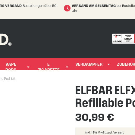
TIS VERSAND
Bestellungen über 50
VERSAND AM SELBEN TAG
bei Bestell
Uhr
VAPE
E
VERDAMPFER
ZUBEHÖ
PODS
ZIGARETTE
le Pod-Kit
ELFBAR ELF
Refillable P
30,99 €
inkl. 19% MwSt zzgl.
Versand