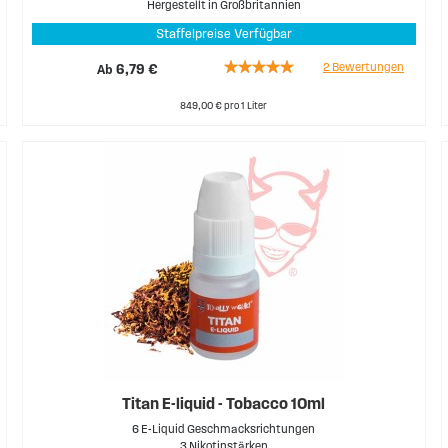
Hergestellt in Großbritannien
Staffelpreise Verfügbar
Rating:
2
Bewertungen
Ab
6,79 €
100%
849,00 € pro 1 Liter
Titan E-liquid - Tobacco 10ml
6 E-Liquid Geschmacksrichtungen
3 Nikotinstärken