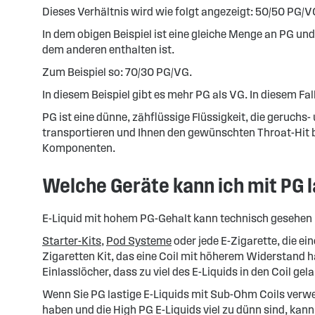
Dieses Verhältnis wird wie folgt angezeigt: 50/50 PG/V
In dem obigen Beispiel ist eine gleiche Menge an PG un
dem anderen enthalten ist.
Zum Beispiel so: 70/30 PG/VG.
In diesem Beispiel gibt es mehr PG als VG. In diesem Fal
PG ist eine dünne, zähflüssige Flüssigkeit, die geruch
transportieren und Ihnen den gewünschten Throat-Hit 
Komponenten.
Welche Geräte kann ich mit PG 
E-Liquid mit hohem PG-Gehalt kann technisch gesehen i
Starter-Kits
,
Pod Systeme
oder jede E-Zigarette, die e
Zigaretten Kit, das eine Coil mit höherem Widerstand hat
Einlasslöcher, dass zu viel des E-Liquids in den Coil gel
Wenn Sie PG lastige E-Liquids mit Sub-Ohm Coils verw
haben und die High PG E-Liquids viel zu dünn sind, kann