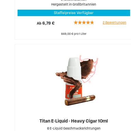
Hergestellt in Großbritannien
Staffelpreise Verfügbar
Rating:
2
Bewertungen
Ab
6,79 €
90%
849,00 € pro 1 Liter
Titan E-Liquid - Heavy Cigar 10ml
6 E-Liquid Geschmacksrichtungen