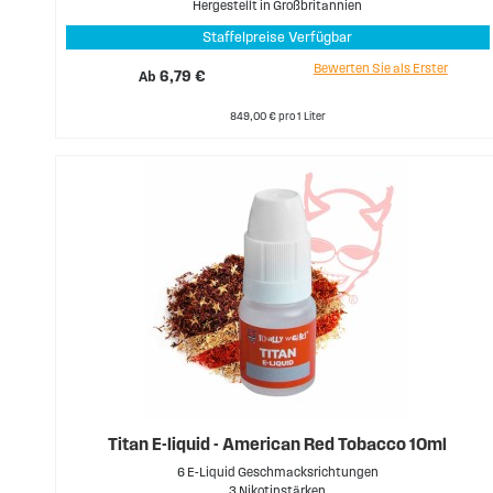
Hergestellt in Großbritannien
Staffelpreise Verfügbar
Bewerten Sie als Erster
Ab
6,79 €
849,00 € pro 1 Liter
Titan E-liquid - American Red Tobacco 10ml
6 E-Liquid Geschmacksrichtungen
3 Nikotinstärken