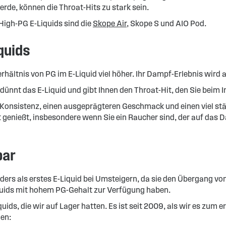
rde, können die Throat-Hits zu stark sein.
High-PG E-Liquids sind die
Skope Air
, Skope S und AIO Pod.
iquids
rhältnis von PG im E-Liquid viel höher. Ihr Dampf-Erlebnis wird 
ünnt das E-Liquid und gibt Ihnen den Throat-Hit, den Sie beim I
e Konsistenz, einen ausgeprägteren Geschmack und einen viel stä
it genießt, insbesondere wenn Sie ein Raucher sind, der auf das
bar
nders als erstes E-Liquid bei Umsteigern, da sie den Übergang
Liquids mit hohem PG-Gehalt zur Verfügung haben.
quids, die wir auf Lager hatten. Es ist seit 2009, als wir es zu
nen: