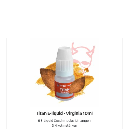
iquids mit hohem PG-Gehalt, in den verschiedensten E-Liquid-Ar
Titan E-liquid - Virginia 10ml
6 E-Liquid Geschmacksrichtungen
3 Nikotinstärken