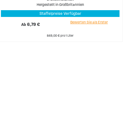
Hergestellt in Großbritannien
Staffelpreise Verfügbar
Bewerten Sie als Erster
Ab
6,79 €
849,00 € pro 1 Liter