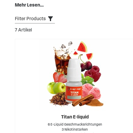
Mehr Lesen...
Liquid erwarten. Wir haben eine riesige Auswahl an E-L
Weiterlesen...
Filter Products
7
Artikel
Titan E-liquid
6 E-Liquid Geschmacksrichtungen
3 Nikotinstärken