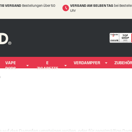
TIS VERSAND
Bestellungen über 50
VERSAND AM SELBEN TAG
bei Bestell
Uhr
VAPE
E
VERDAMPFER
ZUBEHÖ
PODS
ZIGARETTE
s
ie auf das Dampfen umsteigen wollen, oder für regelmäßige Damp