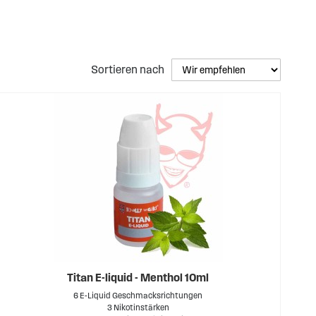
omen und Nikotinstärken.
Sortieren nach
Titan E-liquid - Menthol 10ml
6 E-Liquid Geschmacksrichtungen
3 Nikotinstärken