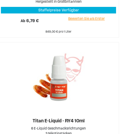
Hergestellt in Großbritannien
Staffelpreise Verfügbar
Bewerten Sie als Erster
Ab
6,79 €
849,00 € pro 1 Liter
Titan E-Liquid - RY4 10ml
6 E-Liquid Geschmacksrichtungen
3 Nikotinstärken