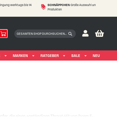
eingang werktags bis 14
SCHNÄPPCHEN
Große Auswahl an
Produkten
My Car
Suchen
Suchen
R
MARKEN
RATGEBER
SALE
NEU
fer, die einen anständigen Throat-Hit von ihrem E-