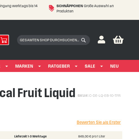
eingang werktags bis 14
SCHNÄPPCHEN
Große Auswahl an
Produkten
My Car
Suchen
Suchen
R
MARKEN
RATGEBER
SALE
NEU
cal Fruit Liquid
SKU
C-DE-LQ-EB-10-TFR
Bewerten Sie als Erster
Lieferzeit 1-3 Werktage
849,00 € pro 1 Liter