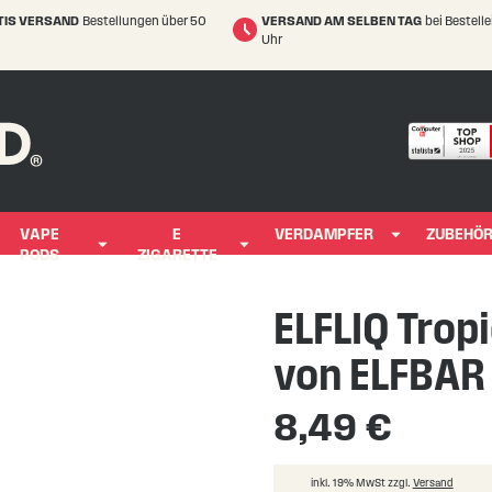
TIS VERSAND
Bestellungen über 50
VERSAND AM SELBEN TAG
bei Bestell
Uhr
VAPE
E
VERDAMPFER
ZUBEHÖ
PODS
ZIGARETTE
ELFLIQ Tropi
von ELFBAR
8,49 €
inkl. 19% MwSt zzgl.
Versand