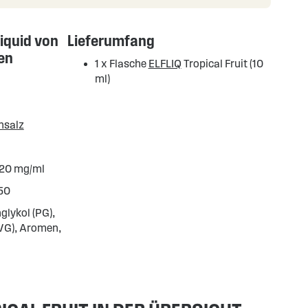
Liquid von
Lieferumfang
en
1 x Flasche
ELFLIQ
Tropical Fruit (10
ml)
nsalz
 20 mg/ml
50
glykol (PG),
(VG), Aromen,