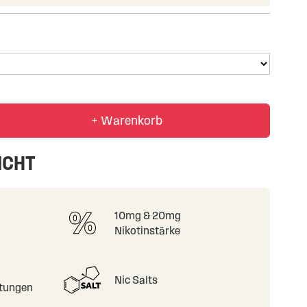
+ Warenkorb
ICHT
10mg & 20mg
Nikotinstärke
Nic Salts
tungen