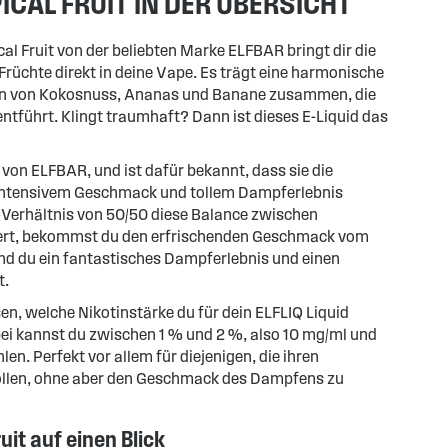
ICAL FRUIT IN DER ÜBERSICHT
cal Fruit von der beliebten Marke ELFBAR bringt dir die
chte direkt in deine Vape. Es trägt eine harmonische
n von Kokosnuss, Ananas und Banane zusammen, die
ntführt. Klingt traumhaft? Dann ist dieses E-Liquid das
 von ELFBAR, und ist dafür bekannt, dass sie die
intensivem Geschmack und tollem Dampferlebnis
-Verhältnis von 50/50 diese Balance zwischen
rt, bekommst du den erfrischenden Geschmack vom
end du ein fantastisches Dampferlebnis und einen
t.
en, welche Nikotinstärke du für dein ELFLIQ Liquid
bei kannst du zwischen 1 % und 2 %, also 10 mg/ml und
en. Perfekt vor allem für diejenigen, die ihren
llen, ohne aber den Geschmack des Dampfens zu
uit auf einen Blick