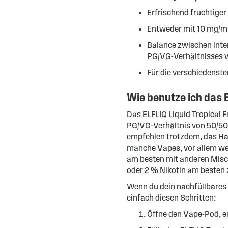
Erfrischend fruchtige
Entweder mit 10 mg/ml
Balance zwischen int
PG/VG-Verhältnisses 
Für die verschiedenst
Wie benutze ich das E
Das ELFLIQ Liquid Tropical F
PG/VG-Verhältnis von 50/50 
empfehlen trotzdem, das Han
manche Vapes, vor allem wen
am besten mit anderen Misch
oder 2 % Nikotin am besten z
Wenn du dein nachfüllbares 
einfach diesen Schritten:
Öffne den Vape-Pod, e