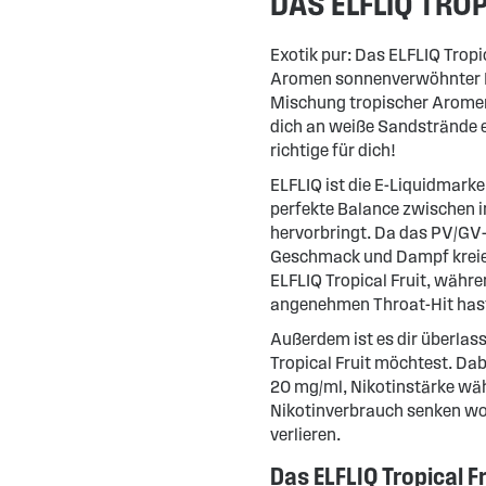
DAS ELFLIQ TROP
Exotik pur: Das ELFLIQ Tropi
Aromen sonnenverwöhnter Frü
Mischung tropischer Arome
dich an weiße Sandstrände e
richtige für dich!
ELFLIQ ist die E-Liquidmarke
perfekte Balance zwischen 
hervorbringt. Da das PV/GV
Geschmack und Dampf kreie
ELFLIQ Tropical Fruit, währ
angenehmen Throat-Hit has
Außerdem ist es dir überlass
Tropical Fruit möchtest. Da
20 mg/ml, Nikotinstärke wähl
Nikotinverbrauch senken wo
verlieren.
Das ELFLIQ Tropical Fr