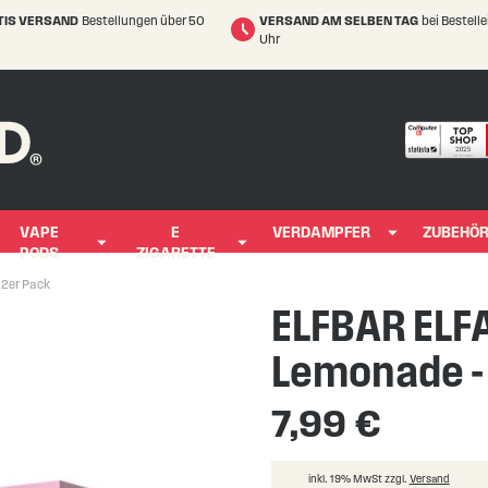
TIS VERSAND
Bestellungen über 50
VERSAND AM SELBEN TAG
bei Bestell
Uhr
VAPE
E
VERDAMPFER
ZUBEHÖ
PODS
ZIGARETTE
 2er Pack
ELFBAR ELFA
Lemonade -
7,99 €
inkl. 19% MwSt zzgl.
Versand