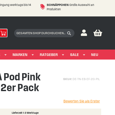
eingang werktags bis 14
SCHNÄPPCHEN
Große Auswahl an
Produkten
My Car
Suchen
Suchen
R
MARKEN
RATGEBER
SALE
NEU
 Pod Pink
SKU
DE-TN-EB-EF-20-PIL
 2er Pack
Bewerten Sie als Erster
Lieferzeit 1-3 Werktage