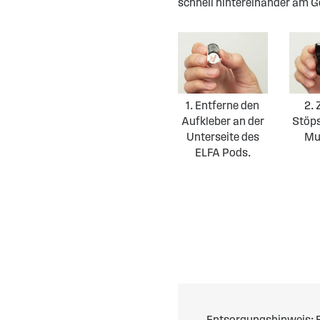
schnell hintereinander am Ge
1. Entferne den
2. 
Aufkleber an der
Stöp
Unterseite des
Mu
ELFA Pods.
Entsorgungshinweis: E