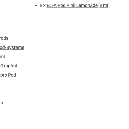
2 x
ELFA Pod Pink Lemonade (2 ml)
Pods
Pod-Systeme
 ml
 20 mg/ml
 pro Pod
Ohm