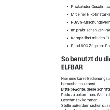
Prickelnder Geschmac
Mit einer Nikotinstärk
PG/VG-Mischungsverhä
Im praktischen 2er-Pa
Kompatibel mit den EL
Rund 600 Züge pro Po
So benutzt du d
ELFBAR
Hier eine kurze Bedienungsa
herausholen kannst.
Bitte beachte
: diese Schrit
Pods zu bekommen. Wenn du 
Geschmack kommen.
Stelle außerdem sicher, dass