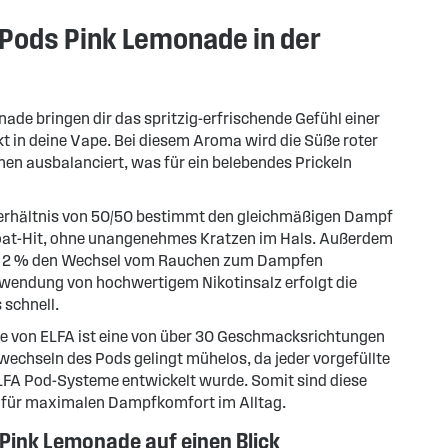
 Pods Pink Lemonade in der
de bringen dir das spritzig-erfrischende Gefühl einer
t in deine Vape. Bei diesem Aroma wird die Süße roter
nen ausbalanciert, was für ein belebendes Prickeln
hältnis von 50/50 bestimmt den gleichmäßigen Dampf
at-Hit, ohne unangenehmes Kratzen im Hals. Außerdem
on 2 % den Wechsel vom Rauchen zum Dampfen
rwendung von hochwertigem Nikotinsalz erfolgt die
schnell.
e von ELFA ist eine von über 30 Geschmacksrichtungen
chseln des Pods gelingt mühelos, da jeder vorgefüllte
 ELFA Pod-Systeme entwickelt wurde. Somit sind diese
n für maximalen Dampfkomfort im Alltag.
Pink Lemonade auf einen Blick