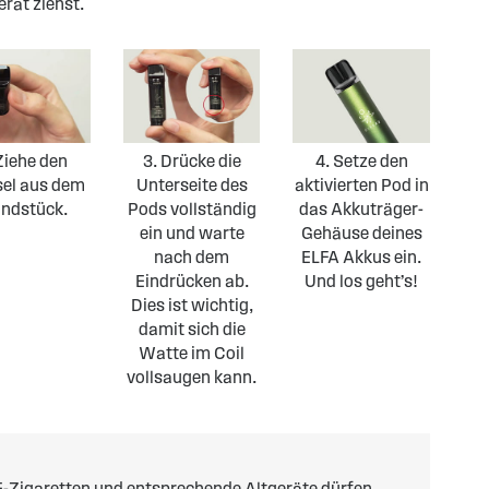
rät ziehst.
Ziehe den
3. Drücke die
4. Setze den
sel aus dem
Unterseite des
aktivierten Pod in
ndstück.
Pods vollständig
das Akkuträger-
ein und warte
Gehäuse deines
nach dem
ELFA Akkus ein.
Eindrücken ab.
Und los geht’s!
Dies ist wichtig,
damit sich die
Watte im Coil
vollsaugen kann.
-Zigaretten und entsprechende Altgeräte dürfen