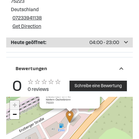
75223
Deutschland
07233941138
Get Direction
Heute geöffnet:
04:00 - 23:00
Bewertungen
0
Schreibe eine Bewertung
0 reviews
×
Esso Tankstelle Niefern-Öschelbronn
ENZBERGER-STR 40
Niefern-Öschelbronn
75223
+
−