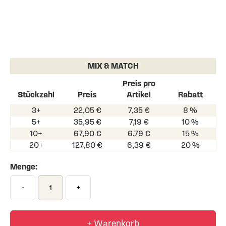
Skip
to
the
MIX & MATCH
beginning
of
Preis pro
the
Stückzahl
Preis
Artikel
Rabatt
images
3+
22,05 €
7,35 €
8 %
gallery
5+
35,95 €
7,19 €
10 %
10+
67,90 €
6,79 €
15 %
20+
127,80 €
6,39 €
20 %
Menge:
-
+
+ Warenkorb