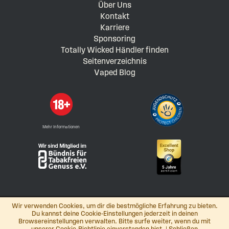
Über Uns
Kontakt
Karriere
Sponsoring
Totally Wicked Händler finden
Seitenverzeichnis
Vaped Blog
Mehr Informationen
Wir verwenden Cookies, um dir die bestmögliche Erfahrung zu bieten.
Du kannst deine Cookie-Einstellungen jederzeit in deinen
Browsereinstellungen verwalten. Bitte surfe weiter, wenn du mit
© Totally Wicked E-Liquid (Europe) GmbH