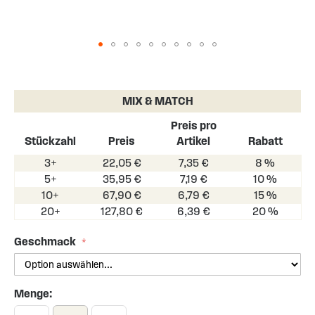
Skip
to
the
MIX & MATCH
beginning
of
Preis pro
the
Stückzahl
Preis
Artikel
Rabatt
images
3+
22,05 €
7,35 €
8 %
gallery
5+
35,95 €
7,19 €
10 %
10+
67,90 €
6,79 €
15 %
20+
127,80 €
6,39 €
20 %
Geschmack
Menge: