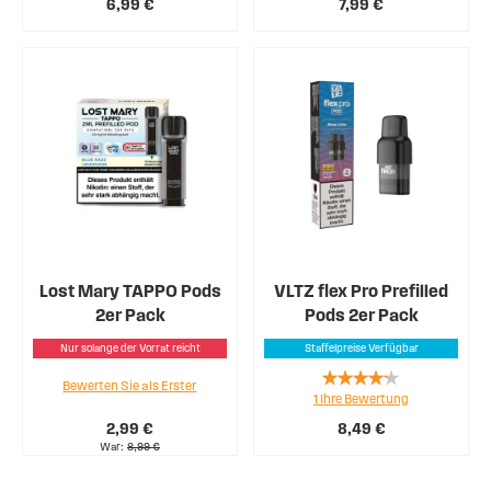
6,99 €
7,99 €
Lost Mary TAPPO Pods
VLTZ flex Pro Prefilled
2er Pack
Pods 2er Pack
Nur solange der Vorrat reicht
Staffelpreise Verfügbar
Rating:
Bewerten Sie als Erster
1
Ihre Bewertung
80%
2,99 €
8,49 €
War
8,99 €