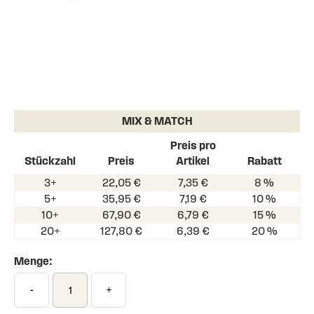
Skip
to
the
MIX & MATCH
beginning
of
Preis pro
the
Stückzahl
Preis
Artikel
Rabatt
images
3+
22,05 €
7,35 €
8 %
gallery
5+
35,95 €
7,19 €
10 %
10+
67,90 €
6,79 €
15 %
20+
127,80 €
6,39 €
20 %
Menge:
-
+