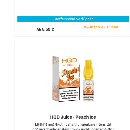
Staffelpreise Verfügbar
Bewerten Sie als Erster
Ab
5,59 €
HQD Juice - Peach Ice
1,8 % (18 mg) Nikotingehalt für spürbare Intensität
In 10 verschiedenen Geschmacksrichtungen erhältlich