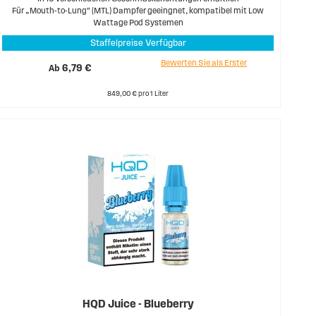
Für „Mouth-to-Lung“ (MTL) Dampfer geeingnet, kompatibel mit Low
Wattage Pod Systemen
Staffelpreise Verfügbar
Bewerten Sie als Erster
Ab
6,79 €
849,00 € pro 1 Liter
HQD Juice - Blueberry