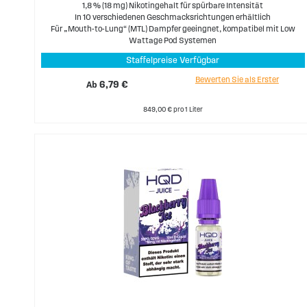
1,8 % (18 mg) Nikotingehalt für spürbare Intensität
In 10 verschiedenen Geschmacksrichtungen erhältlich
Für „Mouth-to-Lung“ (MTL) Dampfer geeingnet, kompatibel mit Low
Wattage Pod Systemen
Staffelpreise Verfügbar
Bewerten Sie als Erster
Ab
6,79 €
849,00 € pro 1 Liter