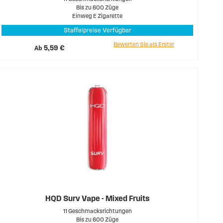
Bis zu 600 Züge
Einweg E Zigarette
Staffelpreise Verfügbar
Bewerten Sie als Erster
Ab
5,59 €
HQD Surv Vape - Mixed Fruits
11 Geschmacksrichtungen
Bis zu 600 Züge