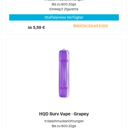
Bis zu 600 Züge
Einweg E Zigarette
Staffelpreise Verfügbar
Bewerten Sie als Erster
Ab
5,59 €
HQD Surv Vape - Grapey
11 Geschmacksrichtungen
Bis zu 600 Züge