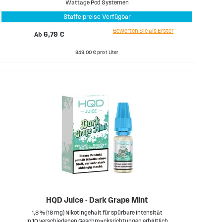
Wattage Pod Systemen
Staffelpreise Verfügbar
Bewerten Sie als Erster
Ab
6,79 €
849,00 € pro 1 Liter
HQD Juice - Dark Grape Mint
1,8 % (18 mg) Nikotingehalt für spürbare Intensität
In 10 verschiedenen Geschmacksrichtungen erhältlich