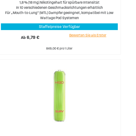
1,8 % (18 mg) Nikotingehalt für spürbare Intensität
In 10 verschiedenen Geschmacksrichtungen erhältlich
Für „Mouth-to-Lung“ (MTL) Dampfer geeingnet, kompatibel mit Low
Wattage Pod Systemen
Staffelpreise Verfügbar
Bewerten Sie als Erster
Ab
6,79 €
849,00 € pro 1 Liter