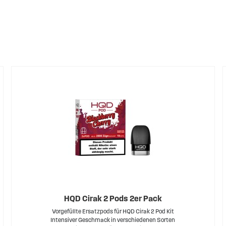
erwegs oder den Alltag.
HQD Cirak 2 Pods 2er Pack
Vorgefüllte Ersatzpods für HQD Cirak 2 Pod Kit
Intensiver Geschmack in verschiedenen Sorten