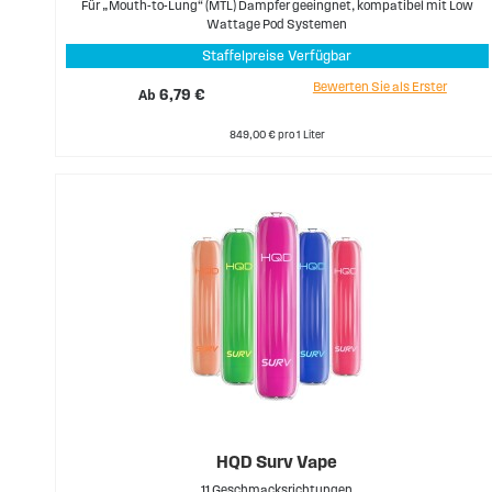
Für „Mouth-to-Lung“ (MTL) Dampfer geeingnet, kompatibel mit Low
Wattage Pod Systemen
Staffelpreise Verfügbar
Bewerten Sie als Erster
Ab
6,79 €
849,00 € pro 1 Liter
HQD Surv Vape
11 Geschmacksrichtungen