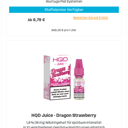
Wattage Pod Systemen
Staffelpreise Verfügbar
Bewerten Sie als Erster
Ab
6,79 €
849,00 € pro 1 Liter
HQD Juice - Dragon Strawberry
1,8 % (18 mg) Nikotingehalt für spürbare Intensität
In 10 verschiedenen Geschmacksrichtungen erhältlich