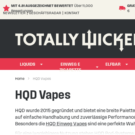
MIT 4.81 AUSGEZEICHNET BEWERTET
Über 11,000
GRA
Bewertungen
€
NEWSLETTER
GESCHÄFTSRADAR
KONTAKT
Skip
to
Content
LIQUIDS
EINWEG E
ELFBAR
ZIGARETTE
Home
HQD Vapes
HQD Vapes
HQD wurde 2015 gegründet und bietet eine breite Palet
auf einfache Handhabung und zuverlässige Performance, 
Besonders die
HQD Einweg Vapes
sind eine perfekte Wa
Für eine langlebigere Nutzung stehen HQD Pod-Systeme