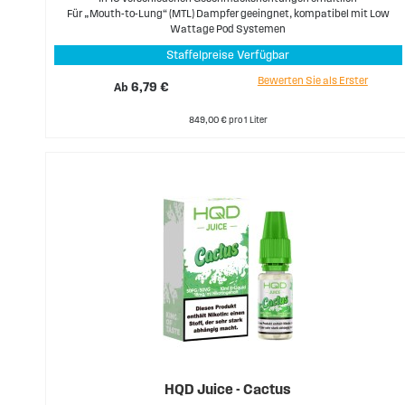
Für „Mouth-to-Lung“ (MTL) Dampfer geeingnet, kompatibel mit Low
Wattage Pod Systemen
Staffelpreise Verfügbar
Bewerten Sie als Erster
Ab
6,79 €
849,00 € pro 1 Liter
HQD Juice - Cactus