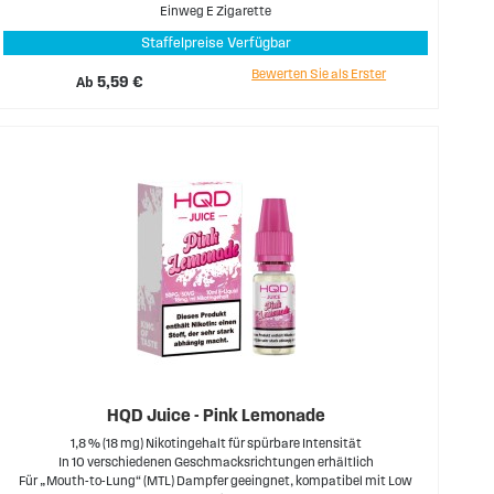
Einweg E Zigarette
Staffelpreise Verfügbar
Bewerten Sie als Erster
Ab
5,59 €
HQD Juice - Pink Lemonade
1,8 % (18 mg) Nikotingehalt für spürbare Intensität
In 10 verschiedenen Geschmacksrichtungen erhältlich
Für „Mouth-to-Lung“ (MTL) Dampfer geeingnet, kompatibel mit Low