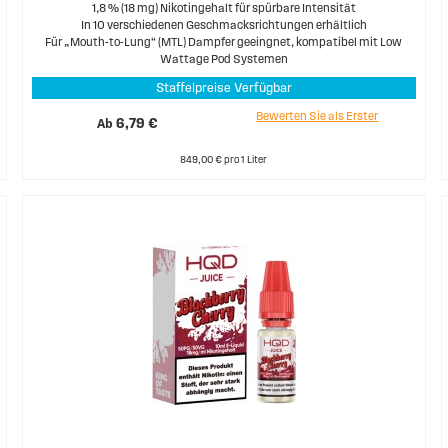
1,8 % (18 mg) Nikotingehalt für spürbare Intensität
In 10 verschiedenen Geschmacksrichtungen erhältlich
Für „Mouth-to-Lung“ (MTL) Dampfer geeingnet, kompatibel mit Low
Wattage Pod Systemen
Staffelpreise Verfügbar
Bewerten Sie als Erster
Ab
6,79 €
849,00 € pro 1 Liter