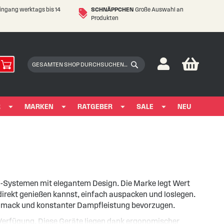
eingang werktags bis 14
SCHNÄPPCHEN
Große Auswahl an
Produkten
My Car
Suchen
Suchen
R
MARKEN
RATGEBER
SALE
NEU
d-Systemen mit elegantem Design. Die Marke legt Wert
irekt genießen kannst, einfach auspacken und loslegen.
schmack und konstanter Dampfleistung bevorzugen.
Verfügung. Diese Geräte liegen dank ergonomischer