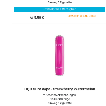
Einweg E Zigarette
Staffelpreise Verfügbar
Bewerten Sie als Erster
Ab
5,59 €
HQD Surv Vape - Strawberry Watermelon
11 Geschmacksrichtungen
Bis zu 600 Züge
Einweg E Zigarette