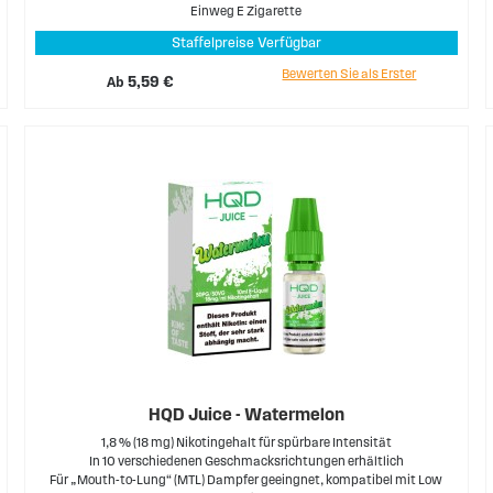
Einweg E Zigarette
Staffelpreise Verfügbar
Bewerten Sie als Erster
Ab
5,59 €
HQD Juice - Watermelon
1,8 % (18 mg) Nikotingehalt für spürbare Intensität
In 10 verschiedenen Geschmacksrichtungen erhältlich
Für „Mouth-to-Lung“ (MTL) Dampfer geeingnet, kompatibel mit Low