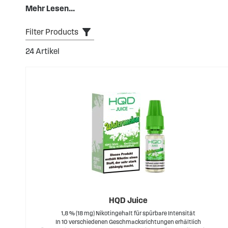
Form angenehm in der Hand und eignen sich ideal für unt
Mehr Lesen...
Filter Products
24
Artikel
HQD Juice
1,8 % (18 mg) Nikotingehalt für spürbare Intensität
In 10 verschiedenen Geschmacksrichtungen erhältlich