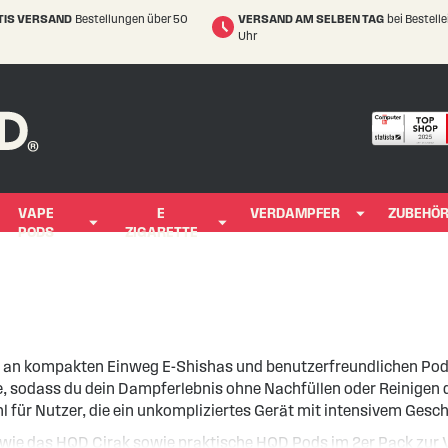
TIS VERSAND
Bestellungen über 50
VERSAND AM SELBEN TAG
bei Bestell
Uhr
VAPE
E
VERDAMPFER
ZUBEHÖ
PODS
ZIGARETTE
te an kompakten Einweg E-Shishas und benutzerfreundlichen Po
sodass du dein Dampferlebnis ohne Nachfüllen oder Reinigen d
hl für Nutzer, die ein unkompliziertes Gerät mit intensivem Ge
 wie das
HQD Cirak
sowie praktische HQD Pods im 2er Pack zur 