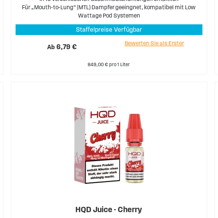
Für „Mouth-to-Lung“ (MTL) Dampfer geeingnet, kompatibel mit Low
Wattage Pod Systemen
Staffelpreise Verfügbar
Bewerten Sie als Erster
Ab
6,79 €
849,00 € pro 1 Liter
HQD Juice - Cherry