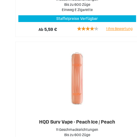
Bis zu 600 Züge
Einweg E Zigarette
Staffelpreise Verfügbar
Rating:
1
Ihre Bewertung
Ab
5,59 €
80%
HQD Surv Vape - Peach Ice / Peach
11 Geschmacksrichtungen
Bis zu 600 Züge