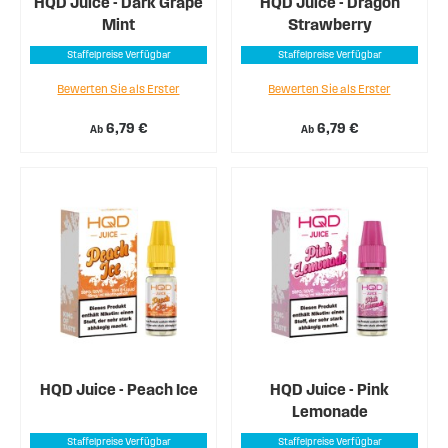
HQD Juice - Dark Grape
HQD Juice - Dragon
Mint
Strawberry
Staffelpreise Verfügbar
Staffelpreise Verfügbar
Bewerten Sie als Erster
Bewerten Sie als Erster
6,79 €
6,79 €
Ab
Ab
HQD Juice - Peach Ice
HQD Juice - Pink
Lemonade
Staffelpreise Verfügbar
Staffelpreise Verfügbar