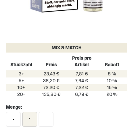
Skip
to
the
MIX & MATCH
beginning
of
Preis pro
the
Stückzahl
Preis
Artikel
Rabatt
images
3+
23,43 €
7,81 €
8 %
gallery
5+
38,20 €
7,64 €
10 %
10+
72,20 €
7,22 €
15 %
20+
135,80 €
6,79 €
20 %
Menge:
-
+