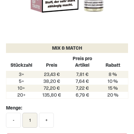
Skip
to
the
MIX & MATCH
beginning
of
Preis pro
the
Stückzahl
Preis
Artikel
Rabatt
images
3+
23,43 €
7,81 €
8 %
gallery
5+
38,20 €
7,64 €
10 %
10+
72,20 €
7,22 €
15 %
20+
135,80 €
6,79 €
20 %
Menge:
-
+