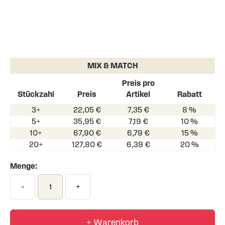
Skip
to
the
MIX & MATCH
beginning
of
Preis pro
the
Stückzahl
Preis
Artikel
Rabatt
images
3+
22,05 €
7,35 €
8 %
gallery
5+
35,95 €
7,19 €
10 %
10+
67,90 €
6,79 €
15 %
20+
127,80 €
6,39 €
20 %
Menge:
-
+
+ Warenkorb