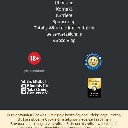
Über Uns
Kontakt
Karriere
Sponsoring
Totally Wicked Händler finden
Seitenverzeichnis
Vaped Blog
Mehr Informationen
Wir verwenden Cookies, um dir die bestmögliche Erfahrung zu bieten.
Du kannst deine Cookie-Einstellungen jederzeit in deinen
Browsereinstellungen verwalten. Bitte surfe weiter, wenn du mit
© Totally Wicked E-Liquid (Europe) GmbH