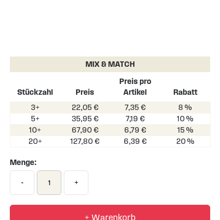
Skip
to
the
MIX & MATCH
beginning
of
Preis pro
the
Stückzahl
Preis
Artikel
Rabatt
images
3+
22,05 €
7,35 €
8 %
gallery
5+
35,95 €
7,19 €
10 %
10+
67,90 €
6,79 €
15 %
20+
127,80 €
6,39 €
20 %
Menge:
-
+
+ Warenkorb