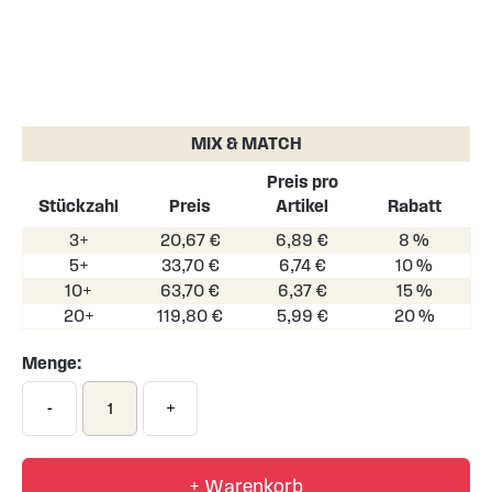
Skip
to
the
MIX & MATCH
beginning
of
Preis pro
the
Stückzahl
Preis
Artikel
Rabatt
images
3+
20,67 €
6,89 €
8 %
gallery
5+
33,70 €
6,74 €
10 %
10+
63,70 €
6,37 €
15 %
20+
119,80 €
5,99 €
20 %
Menge:
-
+
+ Warenkorb