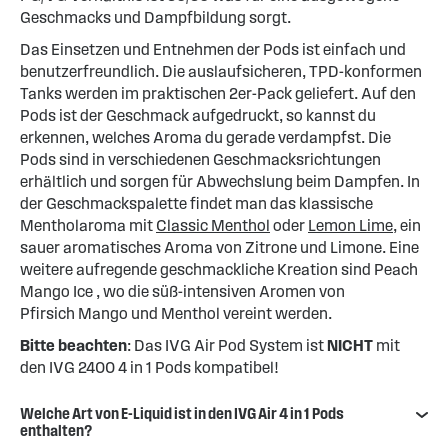
Geschmacks und Dampfbildung sorgt.
Das Einsetzen und Entnehmen der Pods ist einfach und
benutzerfreundlich. Die auslaufsicheren, TPD-konformen
Tanks werden im praktischen 2er-Pack geliefert. Auf den
Pods ist der Geschmack aufgedruckt, so kannst du
erkennen, welches Aroma du gerade verdampfst. Die
Pods sind in verschiedenen Geschmacksrichtungen
erhältlich und sorgen für Abwechslung beim Dampfen. In
der Geschmackspalette findet man das klassische
Mentholaroma mit
Classic Menthol
oder
Lemon Lime
, ein
sauer aromatisches Aroma von Zitrone und Limone. Eine
weitere aufregende geschmackliche Kreation sind Peach
Mango Ice , wo die süß-intensiven Aromen von
Pfirsich Mango und Menthol vereint werden.
Bitte beachten
: Das IVG Air Pod System ist
NICHT
mit
den IVG 2400 4 in 1 Pods kompatibel!
Welche Art von E-Liquid ist in den IVG Air 4 in 1 Pods
enthalten?