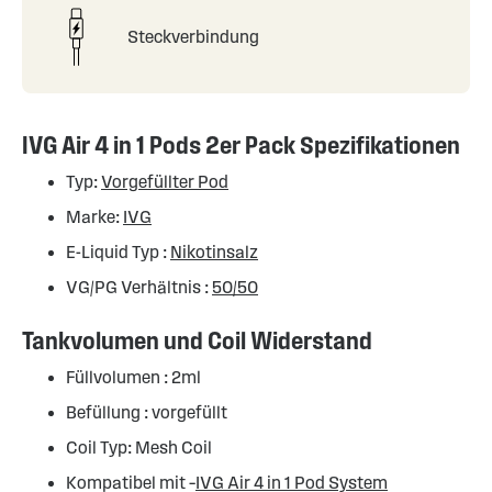
Steckverbindung
IVG Air 4 in 1 Pods 2er Pack Spezifikationen
Typ:
Vorgefüllter Pod
Marke:
IVG
E-Liquid Typ :
Nikotinsalz
VG/PG Verhältnis :
50/50
Tankvolumen und Coil Widerstand
Füllvolumen : 2ml
Befüllung : vorgefüllt
Coil Typ: Mesh Coil
Kompatibel mit –
IVG Air 4 in 1 Pod System