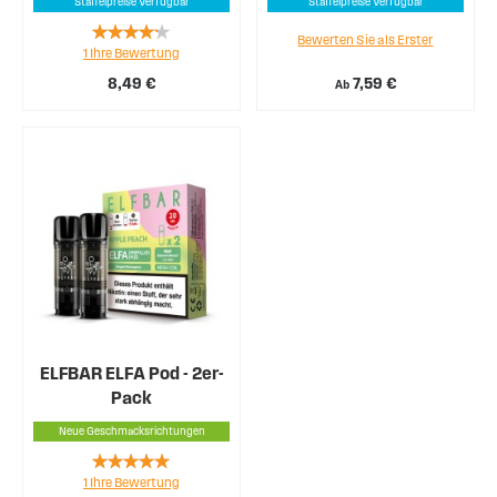
Staffelpreise Verfügbar
Staffelpreise Verfügbar
Rating:
Bewerten Sie als Erster
1
Ihre Bewertung
80%
8,49 €
7,59 €
Ab
ELFBAR ELFA Pod - 2er-
Pack
Neue Geschmacksrichtungen
Rating:
1
Ihre Bewertung
100%