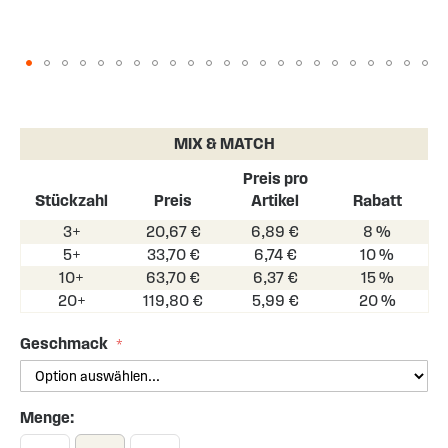
Skip
to
the
MIX & MATCH
beginning
of
Preis pro
the
Stückzahl
Preis
Artikel
Rabatt
images
3+
20,67 €
6,89 €
8 %
gallery
5+
33,70 €
6,74 €
10 %
10+
63,70 €
6,37 €
15 %
20+
119,80 €
5,99 €
20 %
Geschmack
Menge: