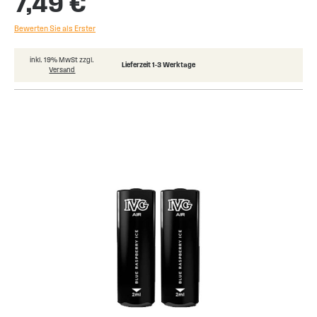
7,49 €
Bewerten Sie als Erster
inkl. 19% MwSt zzgl.
Lieferzeit 1-3 Werktage
Versand
Skip
to
the
end
of
the
images
gallery