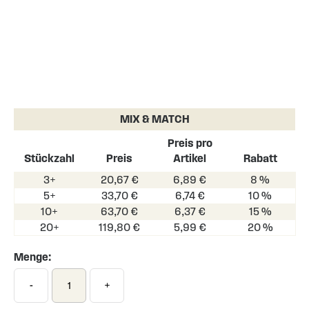
Skip
to
the
MIX & MATCH
beginning
of
Preis pro
the
Stückzahl
Preis
Artikel
Rabatt
images
3+
20,67 €
6,89 €
8 %
gallery
5+
33,70 €
6,74 €
10 %
10+
63,70 €
6,37 €
15 %
20+
119,80 €
5,99 €
20 %
Menge:
-
+