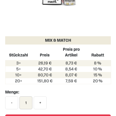
Skip
to
the
MIX & MATCH
beginning
of
Preis pro
the
Stückzahl
Preis
Artikel
Rabatt
images
3+
26,19 €
8,73 €
8 %
gallery
5+
42,70 €
8,54 €
10 %
10+
80,70 €
8,07 €
15 %
20+
151,80 €
7,59 €
20 %
Menge:
-
+