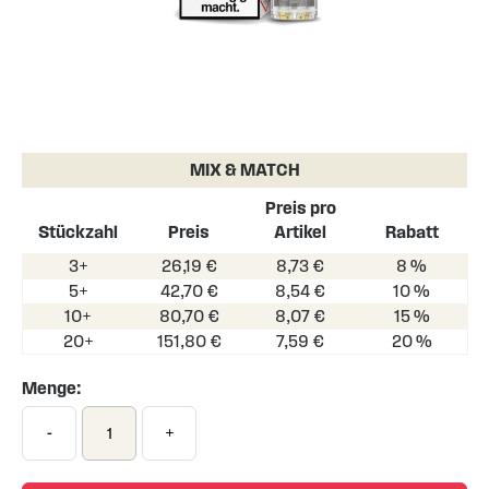
Skip
to
the
MIX & MATCH
beginning
of
Preis pro
the
Stückzahl
Preis
Artikel
Rabatt
images
3+
26,19 €
8,73 €
8 %
gallery
5+
42,70 €
8,54 €
10 %
10+
80,70 €
8,07 €
15 %
20+
151,80 €
7,59 €
20 %
Menge:
-
+