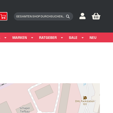
My Car
Suchen
Suchen
R
MARKEN
RATGEBER
SALE
NEU