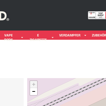
VAPE
E
VERDAMPFER
ZUBEHÖ
PODS
ZIGARETTE
+
−