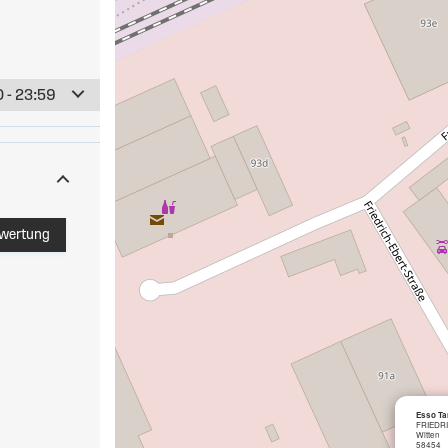
 - 23:59
ewertung
Esso Ta
FRIEDR
Witten
58454