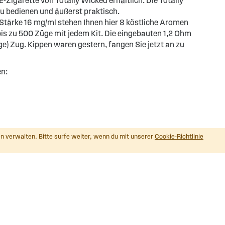
-Zigarette von Totally Wicked erhältlich. Die Totally
zu bedienen und äußerst praktisch.
r Stärke 16 mg/ml stehen Ihnen hier 8 köstliche Aromen
s zu 500 Züge mit jedem Kit. Die eingebauten 1,2 Ohm
e) Zug. Kippen waren gestern, fangen Sie jetzt an zu
en:
n verwalten. Bitte surfe weiter, wenn du mit unserer
Cookie-Richtlinie