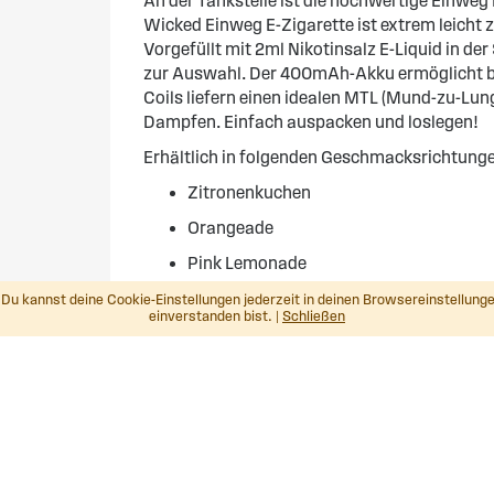
An der Tankstelle ist die hochwertige Einweg E
Wicked Einweg E-Zigarette ist extrem leicht 
Vorgefüllt mit 2ml Nikotinsalz E-Liquid in de
zur Auswahl. Der 400mAh-Akku ermöglicht bi
Coils liefern einen idealen MTL (Mund-zu-Lung
Dampfen. Einfach auspacken und loslegen!
Erhältlich in folgenden Geschmacksrichtung
Zitronenkuchen
Orangeade
Pink Lemonade
Erdbeere
Du kannst deine Cookie-Einstellungen jederzeit in deinen Browsereinstellunge
einverstanden bist. |
Schließen
Iced schwarze Johannisbeere
Beerenmix
Tobacco
Menthol
Esso Tankstelle Witten