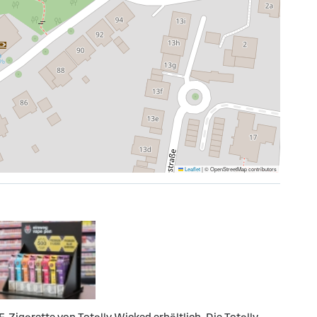
Leaflet
|
© OpenStreetMap contributors