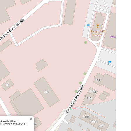
×
nkstelle Witten
ICH-EBERT STRASSE 91